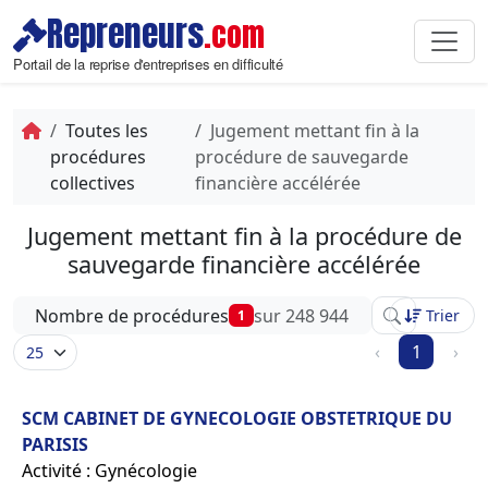
Repreneurs
.com
Portail de la reprise d'entreprises en difficulté
Toutes les
Jugement mettant fin à la
procédures
procédure de sauvegarde
collectives
financière accélérée
Jugement mettant fin à la procédure de
sauvegarde financière accélérée
Affinez votre 
Nombre de procédures
sur 248 944
Trier
1
‹
1
›
SCM CABINET DE GYNECOLOGIE OBSTETRIQUE DU
PARISIS
Activité : Gynécologie