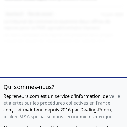
13 juin 2026
lesechos.fr
Plan de cession
Le tribunal de commerce examine deux offres de
reprise pour la PME agroalimentaire Vasseur
Les deux candidats à la reprise ont présenté leurs projets
industriels devant les représentants des salariés et le
mandataire judiciaire.
VASSEUR AGROALIMENTAIRE
sous procédure collective
Qui sommes-nous?
Repreneurs.com est un service d'information, de
veille
et alertes sur les procédures collectives en France
,
conçu et maintenu depuis 2016 par Dealing-Room,
broker M&A spécialisé dans l'économie numérique
.