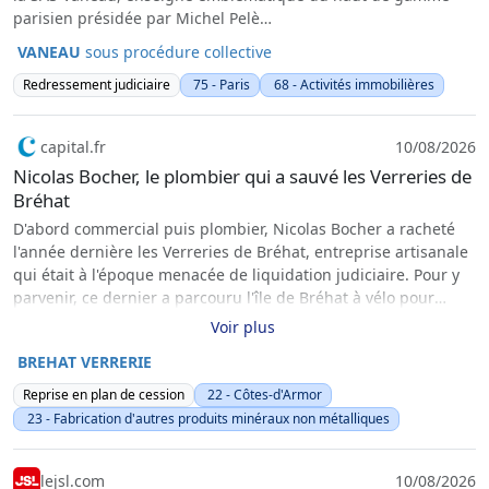
parisien présidée par Michel Pelè…
VANEAU
sous procédure collective
Redressement judiciaire
75 - Paris
68 - Activités immobilières
capital.fr
10/08/2026
Nicolas Bocher, le plombier qui a sauvé les Verreries de
Bréhat
D'abord commercial puis plombier, Nicolas Bocher a racheté
l'année dernière les Verreries de Bréhat, entreprise artisanale
qui était à l'époque menacée de liquidation judiciaire. Pour y
parvenir, ce dernier a parcouru l'île de Bréhat à vélo pour
trouver des personnes prêtes à le rejoindre financièrement
Voir plus
dans ce projet. Aujourd'hui, le pari semble réussi.
BREHAT VERRERIE
Reprise en plan de cession
22 - Côtes-d'Armor
23 - Fabrication d'autres produits minéraux non métalliques
lejsl.com
10/08/2026