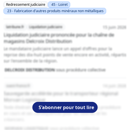
Redressement judiciaire
45 - Loiret
23 - Fabrication d'autres produits minéraux non métalliques
15 juin 2026
latribune.fr
Liquidation judiciaire
Liquidation judiciaire prononcée pour la chaîne de
magasins Delcroix Distribution
Le mandataire judiciaire lance un appel d'offres pour la
reprise des dix-huit points de vente encore en activité, répartis
sur l'ensemble de la région.
DELCROIX DISTRIBUTION
sous procédure collective
14 juin 2026
ouest-france.fr
Sauvegarde accélérée pour le transporteur régional
Morvan Logistique
S'abonner pour tout lire
Texte d'extrait de l'article de presse présentant la procédure
en cours et ses conséquences pour les salariés et les
créanciers.
MORVAN LOGISTIQUE
sous procédure collective