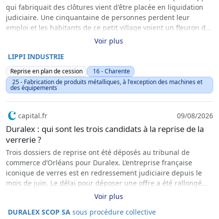
qui fabriquait des clôtures vient d'être placée en liquidation
judiciaire. Une cinquantaine de personnes perdent leur
emploi et les habitants de ce petit village voient un fleuron de
leur territoire disparaître.
Voir plus
LIPPI INDUSTRIE
Reprise en plan de cession
16 - Charente
25 - Fabrication de produits métalliques, à l'exception des machines et
des équipements
capital.fr
09/08/2026
Duralex : qui sont les trois candidats à la reprise de la
verrerie ?
Trois dossiers de reprise ont été déposés au tribunal de
commerce d’Orléans pour Duralex. L’entreprise française
iconique de verres est en redressement judiciaire depuis le
mois de juin. Le délai pour déposer une offre a été rallongé
jusqu’au 11 septembre. Une audience doit avoir lieu le 17 pour
Voir plus
prendre une décision.
DURALEX SCOP SA
sous procédure collective