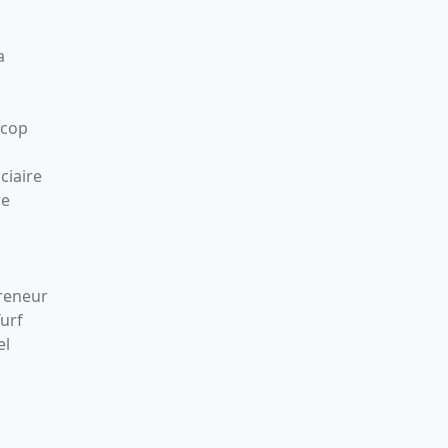
a
Scop
ciaire
re
preneur
Turf
el