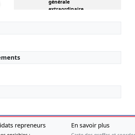
générale
extraordinaire,
Statuts mis à jour
Extension de l'objet
social ,
15-09-2020
Procès-verbal
d'assemblée
générale ordinaire,
sements
Statuts mis à jour
Modification(s)
relative(s) aux associés ,
Modification(s)
statutaire(s) ,
24-08-2020
Statuts mis à jour,
Procès-verbal
d'assemblée
générale
idats repreneurs
En savoir plus
extraordinaire,
s enrichies :
Carte des greffes et coord