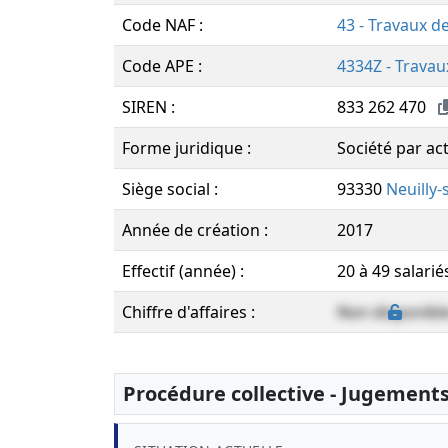
Code NAF :
43 - Travaux d
Code APE :
4334Z - Travaux
SIREN :
833 262 470
Forme juridique :
Société par act
Siège social :
93330
Neuilly
Année de création :
2017
Effectif (année) :
20 à 49 salarié
Chiffre d'affaires :
Non disponibl
Procédure collective - Jugement