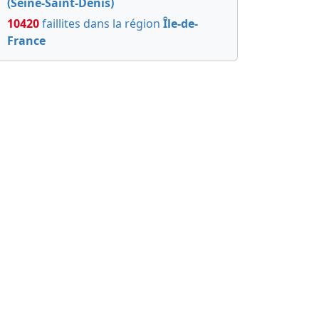
(Seine-Saint-Denis)
10420
faillites dans la région
Île-de-
France