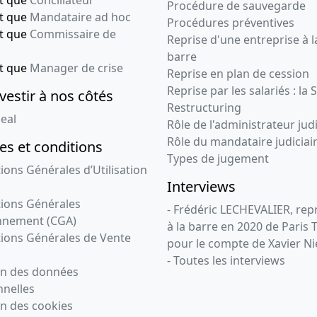
président,
Procédure de sauvegarde
nt que
Mandataire ad hoc
Modification(s)
Procédures préventives
statutaire(s),
nt que
Commissaire de
Reprise d'une entreprise à l
barre
13-11-2017
Liste des
nt que
Manager de crise
Reprise en plan de cession
souscripteurs,
Reprise par les salariés : la 
Statuts constitutifs,
vestir à nos côtés
Restructuring
Certificat
eal
Rôle de l'administrateur judi
, Président actionnaire
unique personne
Rôle du mandataire judiciai
s et conditions
physique, Divers
Types de jugement
ions Générales d’Utilisation
Interviews
ions Générales
- Frédéric LECHEVALIER, re
nnement (CGA)
à la barre en 2020 de Paris 
ions Générales de Vente
pour le compte de Xavier Ni
- Toutes les interviews
on des données
nelles
n des cookies