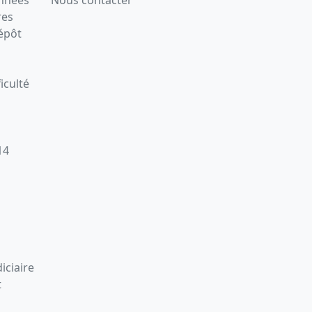
res
épôt
iculté
14
iciaire
t