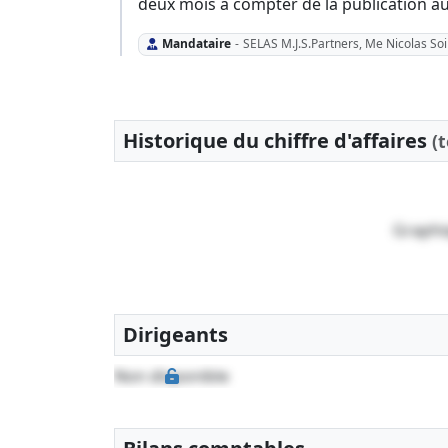
deux mois à compter de la publication a
Mandataire
-
SELAS M.J.S.Partners, Me Nicolas So
Historique du chiffre d'affaires
(
Graphi
Dirigeants
Non disponible