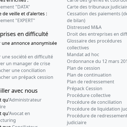
Liste des sièges
ement "DATA"
Carte des tribunaux judiciai
sociaux antérieurs
 de veille et d'alertes :
Cessation des paiements (d
, Transfert du siège
ement "EXPERT"
de bilan)
social
Distressed M&A
02-04-2020
Statuts mis à jour,
prises en difficulté
Droit des entreprises en diff
Procès-verbal
Glossaire des procédures
r une annonce anonymisée
d'assemblée
collectives
générale
Mandat ad hoc
 une société en difficulté
extraordinaire
Ordonnance du 12 mars 20
ver un manager de crise
, Augmentation du
Plan de cession
cher une conciliation
capital social,
Plan de continuation
ncher un prépack cession
Modification(s)
Plan de redressement
statutaire(s)
Prépack Cession
iller avec nous
10-12-2018
Procès-verbal
Procédure collective
t qu'
Administrateur
d'assemblée
Procédure de conciliation
ire
générale mixte,
Procédure de liquidation jud
t qu'
Avocat en
Statuts mis à jour
Procédure de redressemen
cturing
Changement de
judiciaire
nt que
Conciliateur