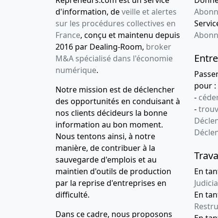
d'information, de
veille et alertes
Abonn
sur les procédures collectives en
Service
France
, conçu et maintenu depuis
Abonn
2016 par Dealing-Room,
broker
Entre
M&A spécialisé dans l'économie
numérique
.
Passe
pour :
Notre mission est de déclencher
-
céder
des opportunités en conduisant à
-
trou
nos clients décideurs la bonne
Déclen
information au bon moment.
Décle
Nous tentons ainsi, à notre
manière, de contribuer à la
Trava
sauvegarde d'emplois et au
maintien d'outils de production
En tan
par la reprise d'entreprises en
Judicia
difficulté.
En tan
Restru
Dans ce cadre, nous proposons
En ta