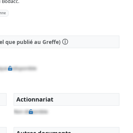
u Bodacc.
inne
ⓘ
tel que publié au Greffe)
que indisponible
Actionnariat
Non disponible