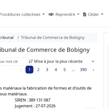
Procédures collectives
Reprendre
Céder
tribunal
Tribunal de Commerce de Bobigny
Tribunal de Commerce de Bobigny
re recherche parmi les résultats :
‹
1
2
3
4
5
…
390
›
s matériaux la fabrication de formes et d'outils de
tous matériaux.
SIREN : 389 131 087
Jugement : 27-07-2026