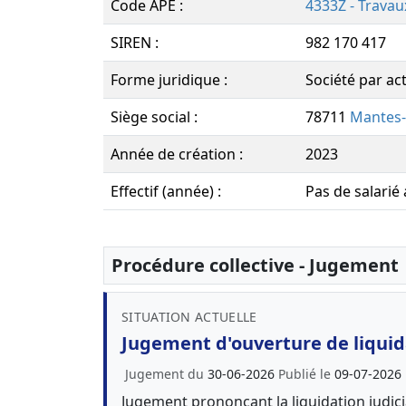
Code APE :
4333Z - Travau
SIREN :
982 170 417
Forme juridique :
Société par ac
Siège social :
78711
Mantes-l
Année de création :
2023
Effectif (année) :
Pas de salarié
Procédure collective - Jugement
SITUATION ACTUELLE
Jugement d'ouverture de liquida
Jugement du
30-06-2026
Publié le
09-07-2026
Jugement prononçant la liquidation judici