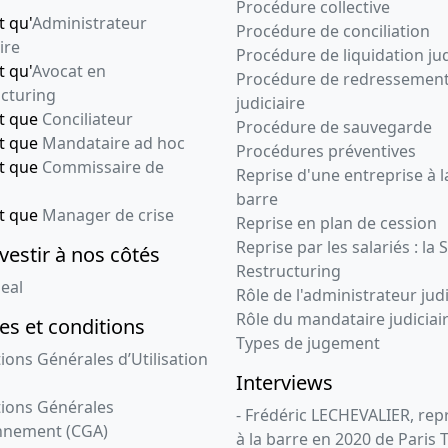
Procédure collective
t qu'
Administrateur
Procédure de conciliation
ire
Procédure de liquidation jud
t qu'
Avocat en
Procédure de redressemen
cturing
judiciaire
nt que
Conciliateur
Procédure de sauvegarde
nt que
Mandataire ad hoc
Procédures préventives
nt que
Commissaire de
Reprise d'une entreprise à l
barre
nt que
Manager de crise
Reprise en plan de cession
Reprise par les salariés : la 
vestir à nos côtés
Restructuring
eal
Rôle de l'administrateur judi
Rôle du mandataire judiciai
s et conditions
Types de jugement
ions Générales d’Utilisation
Interviews
ions Générales
- Frédéric LECHEVALIER, re
nnement (CGA)
à la barre en 2020 de Paris 