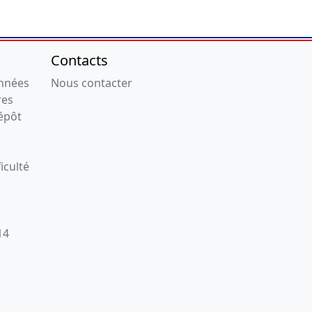
Contacts
onnées
Nous contacter
res
épôt
iculté
14