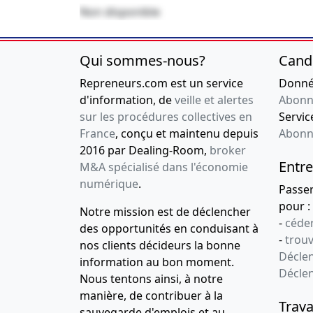
Non disponible
Qui sommes-nous?
Cand
Repreneurs.com est un service
Donnée
d'information, de
veille et alertes
Abonn
sur les procédures collectives en
Service
France
, conçu et maintenu depuis
Abonn
2016 par Dealing-Room,
broker
Entre
M&A spécialisé dans l'économie
numérique
.
Passe
pour :
Notre mission est de déclencher
-
céder
des opportunités en conduisant à
-
trou
nos clients décideurs la bonne
Déclen
information au bon moment.
Décle
Nous tentons ainsi, à notre
manière, de contribuer à la
Trava
sauvegarde d'emplois et au