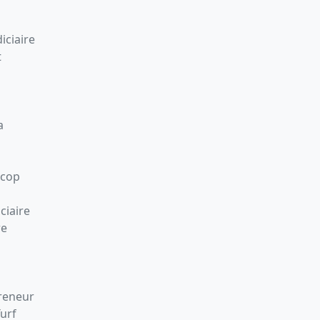
iciaire
t
a
Scop
ciaire
re
preneur
Turf