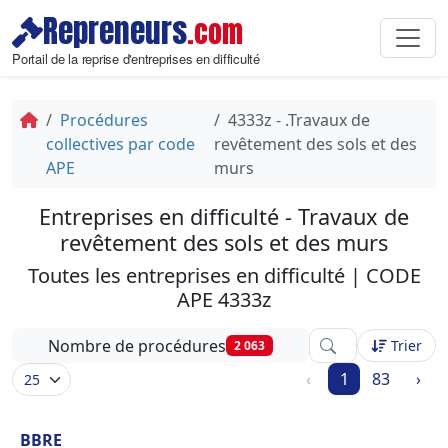
Repreneurs
.com
Portail de la reprise d'entreprises en difficulté
Procédures
4333z - .Travaux de
collectives par code
revêtement des sols et des
APE
murs
Entreprises en difficulté - Travaux de
revêtement des sols et des murs
Toutes les entreprises en difficulté | CODE
APE 4333z
Affinez votre rech
Nombre de procédures
Trier
2 063
‹
1
83
›
BBRE