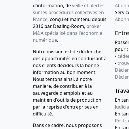
d'information, de
veille et alertes
Abonn
sur les procédures collectives en
Service
France
, conçu et maintenu depuis
Abonn
2016 par Dealing-Room,
broker
Entre
M&A spécialisé dans l'économie
numérique
.
Passe
pour :
Notre mission est de déclencher
-
céder
des opportunités en conduisant à
-
trou
nos clients décideurs la bonne
Déclen
information au bon moment.
Décle
Nous tentons ainsi, à notre
manière, de contribuer à la
Trava
sauvegarde d'emplois et au
maintien d'outils de production
En tan
par la reprise d'entreprises en
Judicia
difficulté.
En tan
Restru
Dans ce cadre, nous proposons
En ta