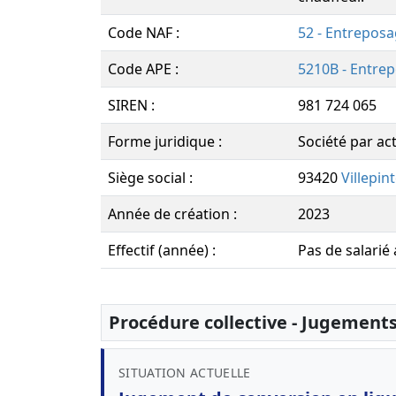
Code NAF :
52 - Entreposa
Code APE :
5210B - Entrep
SIREN :
981 724 065
Forme juridique :
Société par act
Siège social :
93420
Villepin
Année de création :
2023
Effectif (année) :
Pas de salarié
Procédure collective - Jugement
SITUATION ACTUELLE