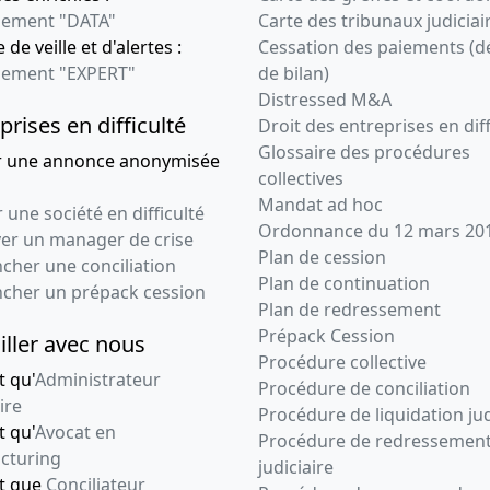
ement "DATA"
Carte des tribunaux judiciai
 de veille et d'alertes :
Cessation des paiements (d
ement "EXPERT"
de bilan)
Distressed M&A
prises en difficulté
Droit des entreprises en diff
Glossaire des procédures
r une annonce anonymisée
collectives
Mandat ad hoc
 une société en difficulté
Ordonnance du 12 mars 20
ver un manager de crise
Plan de cession
cher une conciliation
Plan de continuation
ncher un prépack cession
Plan de redressement
Prépack Cession
iller avec nous
Procédure collective
t qu'
Administrateur
Procédure de conciliation
ire
Procédure de liquidation jud
t qu'
Avocat en
Procédure de redressemen
cturing
judiciaire
nt que
Conciliateur