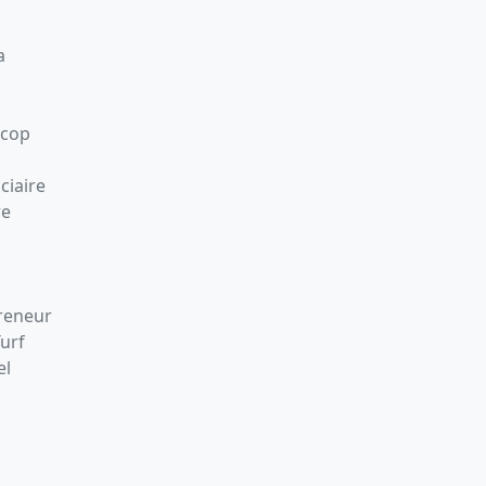
a
Scop
ciaire
re
preneur
Turf
el