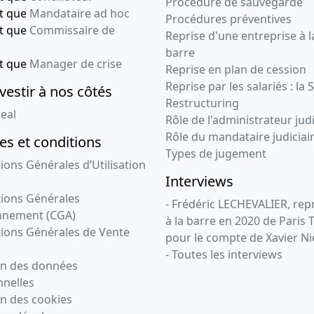
Procédure de sauvegarde
nt que
Mandataire ad hoc
Procédures préventives
nt que
Commissaire de
Reprise d'une entreprise à l
barre
nt que
Manager de crise
Reprise en plan de cession
Reprise par les salariés : la 
vestir à nos côtés
Restructuring
eal
Rôle de l'administrateur judi
Rôle du mandataire judiciai
s et conditions
Types de jugement
ions Générales d’Utilisation
Interviews
ions Générales
- Frédéric LECHEVALIER, re
nnement (CGA)
à la barre en 2020 de Paris 
ions Générales de Vente
pour le compte de Xavier Ni
- Toutes les interviews
on des données
nelles
n des cookies