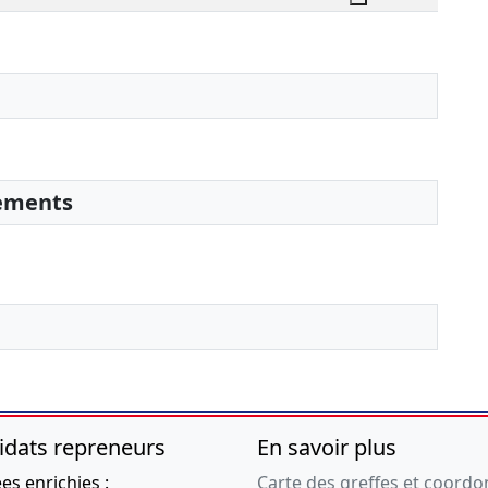
sements
idats repreneurs
En savoir plus
s enrichies :
Carte des greffes et coord