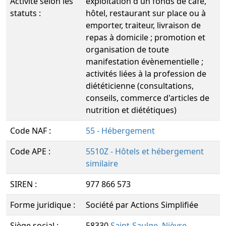
Activité selon les
exploitation d'un fonds de café,
statuts :
hôtel, restaurant sur place ou à
emporter, traiteur, livraison de
repas à domicile ; promotion et
organisation de toute
manifestation évènementielle ;
activités liées à la profession de
diététicienne (consultations,
conseils, commerce d'articles de
nutrition et diététiques)
Code NAF :
55 - Hébergement
Code APE :
5510Z - Hôtels et hébergement
similaire
SIREN :
977 866 573
Forme juridique :
Société par Actions Simplifiée
Siège social :
58330
Saint-Saulge
,
Nièvre