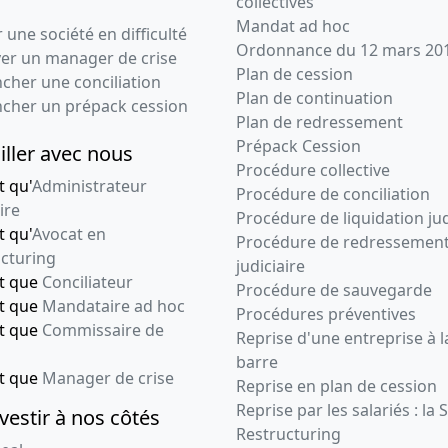
collectives
Mandat ad hoc
 une société en difficulté
Ordonnance du 12 mars 20
ver un manager de crise
Plan de cession
cher une conciliation
Plan de continuation
ncher un prépack cession
Plan de redressement
Prépack Cession
iller avec nous
Procédure collective
t qu'
Administrateur
Procédure de conciliation
ire
Procédure de liquidation jud
t qu'
Avocat en
Procédure de redressemen
cturing
judiciaire
nt que
Conciliateur
Procédure de sauvegarde
nt que
Mandataire ad hoc
Procédures préventives
nt que
Commissaire de
Reprise d'une entreprise à l
barre
nt que
Manager de crise
Reprise en plan de cession
Reprise par les salariés : la 
vestir à nos côtés
Restructuring