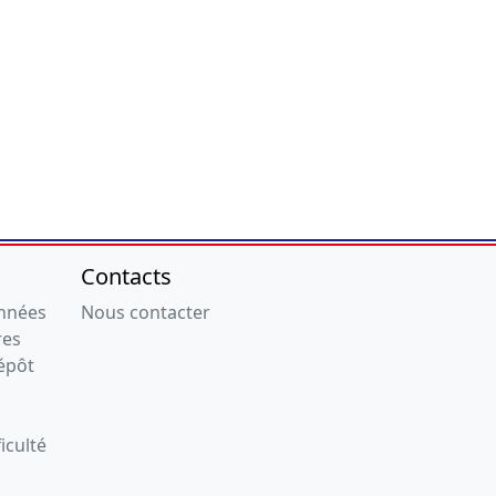
Contacts
onnées
Nous contacter
res
épôt
iculté