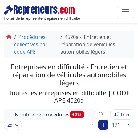
Repreneurs
.com
Portail de la reprise d'entreprises en difficulté
Procédures
4520a - .Entretien et
collectives par
réparation de véhicules
code APE
automobiles légers
Entreprises en difficulté - Entretien et
réparation de véhicules automobiles
légers
Toutes les entreprises en difficulté | CODE
APE 4520a
Affinez votre rech
Nombre de procédures
Trier
4 275
‹
1
171
›