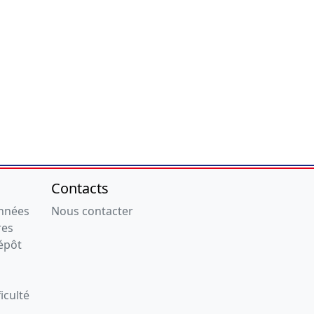
Contacts
onnées
Nous contacter
res
épôt
iculté