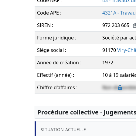
Code NAF :
43 - Travaux d
Code APE :
4321A - Travau
SIREN :
972 203 665
Forme juridique :
Société par act
Siège social :
91170
Viry-Châ
Année de création :
1972
Effectif (année) :
10 à 19 salarié
Chiffre d'affaires :
Non disponibl
Procédure collective - Jugement
SITUATION ACTUELLE