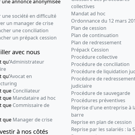
r une annonce anonymisée
collectives
Modification(s)
statutaire(s) ,
Mandat ad hoc
 une société en difficulté
Nomination de
Ordonnance du 12 mars 20
ver un manager de crise
président
Plan de cession
cher une conciliation
Plan de continuation
27-03-2003
Procès-verbal
ncher un prépack cession
Plan de redressement
d'assemblée
Prépack Cession
iller avec nous
générale mixte,
Procédure collective
Procès-verbal du
t qu'
Administrateur
Procédure de conciliation
conseil
ire
Procédure de liquidation jud
d'administration,
t qu'
Avocat en
Procédure de redressemen
Statuts mis à jour
cturing
judiciaire
Changement(s)
nt que
Conciliateur
Procédure de sauvegarde
d'administrateur(s) , DE
nt que
Mandataire ad hoc
31/12 - AU 30/09 ,
Procédures préventives
nt que
Commissaire de
Refonte des statuts ,
Reprise d'une entreprise à l
Mise en harmonie des
barre
statuts , Changement
nt que
Manager de crise
Reprise en plan de cession
de président directeur
Reprise par les salariés : la 
vestir à nos côtés
général ,