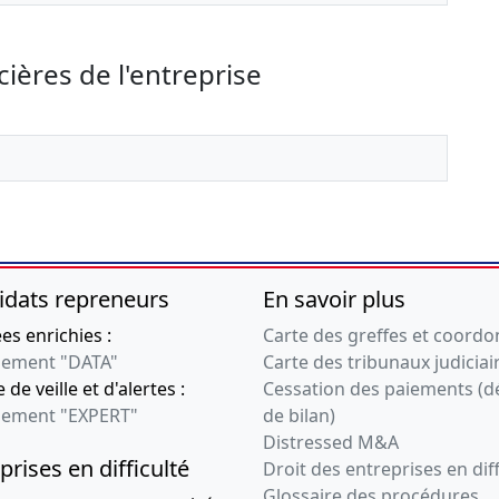
09-08-2012
Ordonnance du
président
cières de l'entreprise
Nomination
d'administrateur
provisoire
06-08-2003
Statuts mis à jour,
Rapport du
commissaire aux
comptes relatif à la
transformation,
idats repreneurs
En savoir plus
Procès-verbal
d'assemblée
s enrichies :
Carte des greffes et coord
générale
ement "DATA"
Carte des tribunaux judiciai
extraordinaire
 de veille et d'alertes :
Cessation des paiements (d
, Augmentation du
ement "EXPERT"
de bilan)
capital social , De :
Distressed M&A
Société anonyme EN
prises en difficulté
Droit des entreprises en diff
Société par actions
Glossaire des procédures
simplifiée ,