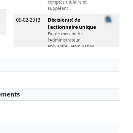
comptes titulaire et
suppléant
05-02-2013
Décision(s) de
l'actionnaire unique
Fin de mission de
l'Administrateur
Provisoire , Nomination
de président
23-10-2012
Ordonnance
Prorogation du délai de
réunion de l'A.G.
chargée d'approuver
les comptes
sements
22-10-2012
Ordonnance du
président
Nomination
d'administrateur
provisoire