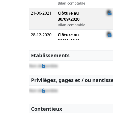
Bilan comptable
21-06-2021
Clôture au
30/09/2020
Bilan comptable
28-12-2020
Clôture au
30/09/2019
Bilan comptable
Etablissements
20-05-2019
Clôture au
30/09/2018
Non disponible
Bilan comptable
23-04-2018
Clôture au
Privilèges, gages et / ou nantis
30/09/2017
Bilan comptable
Non disponible
19-05-2017
Clôture au
30/09/2016
Contentieux
Bilan comptable