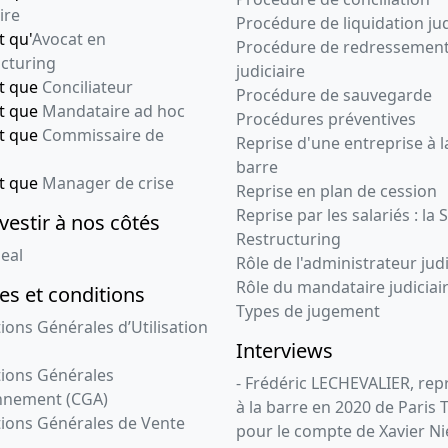
ire
Procédure de liquidation jud
t qu'
Avocat en
Procédure de redressemen
cturing
judiciaire
nt que
Conciliateur
Procédure de sauvegarde
nt que
Mandataire ad hoc
Procédures préventives
nt que
Commissaire de
Reprise d'une entreprise à l
barre
nt que
Manager de crise
Reprise en plan de cession
Reprise par les salariés : la 
vestir à nos côtés
Restructuring
eal
Rôle de l'administrateur judi
Rôle du mandataire judiciai
s et conditions
Types de jugement
ions Générales d’Utilisation
Interviews
ions Générales
- Frédéric LECHEVALIER, re
nnement (CGA)
à la barre en 2020 de Paris 
ions Générales de Vente
pour le compte de Xavier Ni