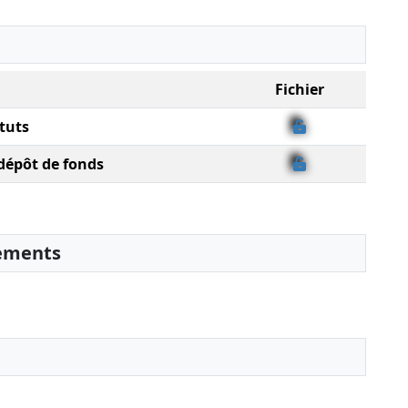
Fichier
tuts
 dépôt de fonds
sements