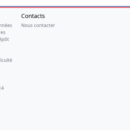
Contacts
onnées
Nous contacter
res
épôt
iculté
14