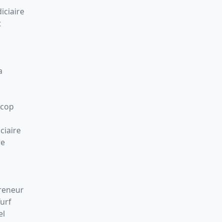
iciaire
t
a
Scop
ciaire
re
preneur
Turf
el