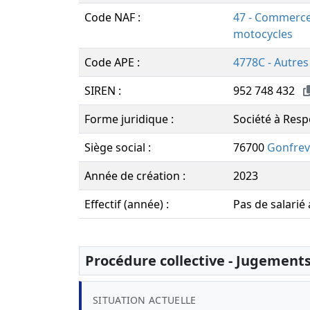
Code NAF :
47 - Commerce 
motocycles
Code APE :
4778C - Autres
SIREN :
952 748 432
Forme juridique :
Société à Resp
Siège social :
76700
Gonfrevi
Année de création :
2023
Effectif (année) :
Pas de salarié
Procédure collective - Jugement
SITUATION ACTUELLE