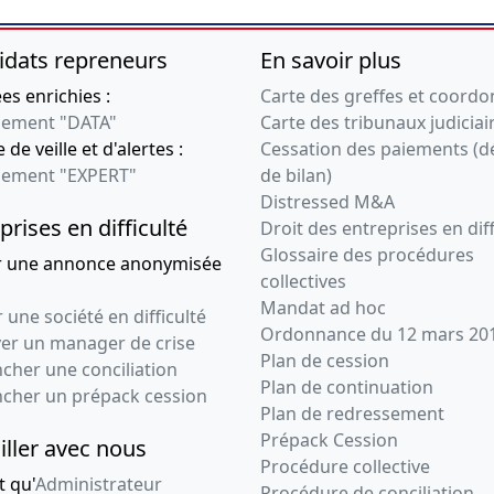
idats repreneurs
En savoir plus
s enrichies :
Carte des greffes et coord
ement "DATA"
Carte des tribunaux judiciai
 de veille et d'alertes :
Cessation des paiements (d
ement "EXPERT"
de bilan)
Distressed M&A
prises en difficulté
Droit des entreprises en diff
Glossaire des procédures
r une annonce anonymisée
collectives
Mandat ad hoc
 une société en difficulté
Ordonnance du 12 mars 20
ver un manager de crise
Plan de cession
cher une conciliation
Plan de continuation
ncher un prépack cession
Plan de redressement
Prépack Cession
iller avec nous
Procédure collective
t qu'
Administrateur
Procédure de conciliation