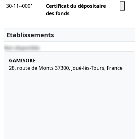
30-11--0001
Certificat du dépositaire
des fonds
correspondant aux
souscriptions avec en
Etablissements
annexe la liste des
souscripteurs
Non disponible
GAMISOKE
28, route de Monts 37300, Joué-lès-Tours, France