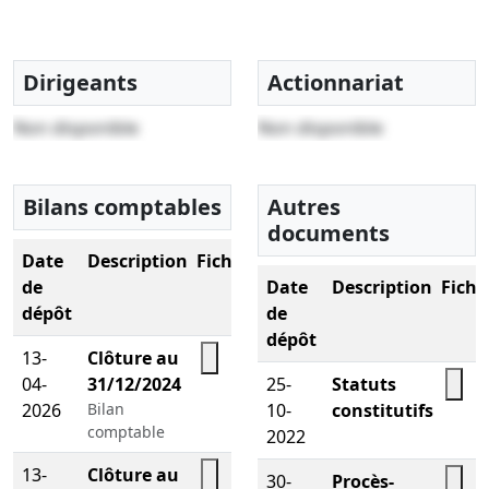
Dirigeants
Actionnariat
Non disponible
Non disponible
Bilans comptables
Autres
documents
Date
Description
Fichier
de
Date
Description
Fichi
dépôt
de
dépôt
13-
Clôture au
04-
31/12/2024
25-
Statuts
2026
Bilan
10-
constitutifs
comptable
2022
13-
Clôture au
30-
Procès-