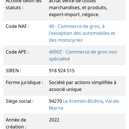
Activité selon les
achat vente de toutes
statuts :
marchandises, et produits,
export-import, négoce.
Code NAF :
46 - Commerce de gros, à
l'exception des automobiles et
des motocycles
Code APE :
4690Z - Commerce de gros non
spécialisé
SIREN :
918 924 515
Forme juridique :
Société par actions simplifiée à
associé unique
Siège social :
94270
Le Kremlin-Bicêtre
,
Val-de-
Marne
Année de
2022
création :