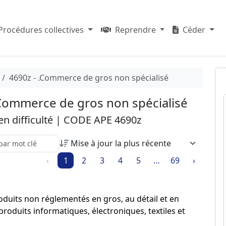
Procédures collectives
Reprendre
Céder
4690z - .Commerce de gros non spécialisé
- Commerce de gros non spécialisé
 en difficulté | CODE APE 4690z
re recherche parmi les résultats :
‹
1
2
3
4
5
…
69
›
roduits non réglementés en gros, au détail et en
roduits informatiques, électroniques, textiles et