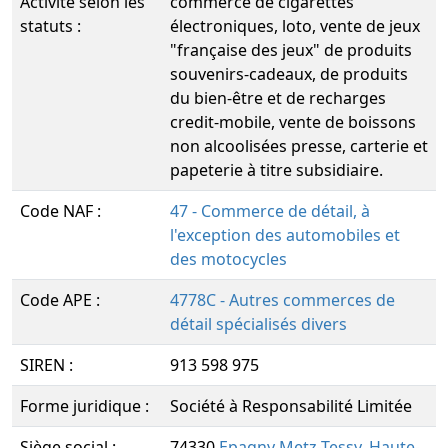
Activité selon les
commerce de cigarettes
statuts :
électroniques, loto, vente de jeux
"française des jeux" de produits
souvenirs-cadeaux, de produits
du bien-être et de recharges
credit-mobile, vente de boissons
non alcoolisées presse, carterie et
papeterie à titre subsidiaire.
Code NAF :
47 - Commerce de détail, à
l'exception des automobiles et
des motocycles
Code APE :
4778C - Autres commerces de
détail spécialisés divers
SIREN :
913 598 975
Forme juridique :
Société à Responsabilité Limitée
Siège social :
74330
Epagny Metz-Tessy
,
Haute-