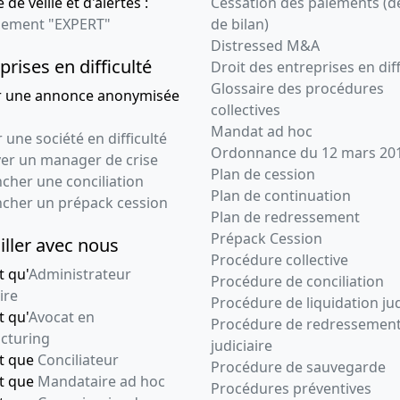
 de veille et d'alertes :
Cessation des paiements (d
ement "EXPERT"
de bilan)
Distressed M&A
prises en difficulté
Droit des entreprises en diff
Glossaire des procédures
r une annonce anonymisée
collectives
Mandat ad hoc
 une société en difficulté
Ordonnance du 12 mars 20
ver un manager de crise
Plan de cession
cher une conciliation
Plan de continuation
ncher un prépack cession
Plan de redressement
Prépack Cession
iller avec nous
Procédure collective
t qu'
Administrateur
Procédure de conciliation
ire
Procédure de liquidation jud
t qu'
Avocat en
Procédure de redressemen
cturing
judiciaire
nt que
Conciliateur
Procédure de sauvegarde
nt que
Mandataire ad hoc
Procédures préventives