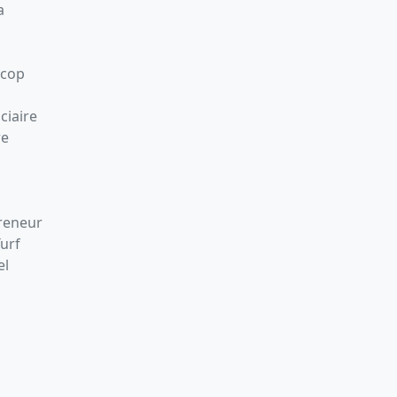
a
Scop
ciaire
re
preneur
Turf
el