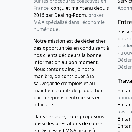
sur les procédures collectives en
Service
France
, conçu et maintenu depuis
Abonn
2016 par Dealing-Room,
broker
Entre
M&A spécialisé dans l'économie
numérique
.
Passe
pour :
Notre mission est de déclencher
-
céder
des opportunités en conduisant à
-
trou
nos clients décideurs la bonne
Déclen
information au bon moment.
Décle
Nous tentons ainsi, à notre
manière, de contribuer à la
Trava
sauvegarde d'emplois et au
maintien d'outils de production
En tan
par la reprise d'entreprises en
Judicia
difficulté.
En tan
Restru
Dans ce cadre, nous proposons
En ta
aussi des prestations de conseil
En ta
en Distressed M&A, grâce à