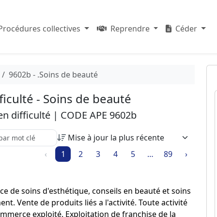
Procédures collectives
Reprendre
Céder
9602b - .Soins de beauté
ficulté - Soins de beauté
 en difficulté | CODE APE 9602b
re recherche parmi les résultats :
‹
1
2
3
4
5
…
89
›
ce de soins d'esthétique, conseils en beauté et soins
t. Vente de produits liés a l'activité. Toute activité
commerce exploité. Exploitation de franchise de la