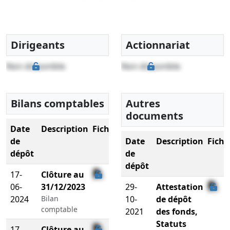
Dirigeants
Actionnariat
Non disponible
Non disponible
Bilans comptables
Autres
documents
Date
Description
Fichier
de
Date
Description
Fichi
dépôt
de
dépôt
17-
Clôture au
06-
31/12/2023
29-
Attestation
2024
Bilan
10-
de dépôt
comptable
2021
des fonds,
Statuts
17-
Clôture au