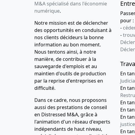
Entre
M&A spécialisé dans l'économie
numérique
.
Passe
pour :
Notre mission est de déclencher
-
céder
des opportunités en conduisant à
-
trou
nos clients décideurs la bonne
Déclen
information au bon moment.
Décle
Nous tentons ainsi, à notre
manière, de contribuer à la
Trava
sauvegarde d'emplois et au
maintien d'outils de production
En tan
par la reprise d'entreprises en
Judicia
difficulté.
En tan
Restru
Dans ce cadre, nous proposons
En ta
aussi des prestations de conseil
En ta
en Distressed M&A, grâce à
En ta
l'animation d'un réseau d'experts
justice
indépendants de haut niveau,
En ta