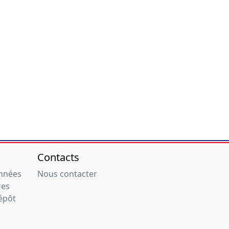
Contacts
onnées
Nous contacter
res
épôt