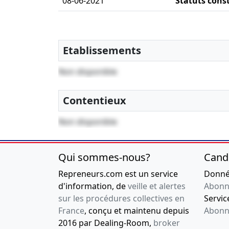
08-06-2021
Statuts const
Etablissements
Non disponible
Contentieux
Non disponible
Qui sommes-nous?
Cand
Repreneurs.com est un service
Donnée
d'information, de
veille et alertes
Abonn
sur les procédures collectives en
Service
France
, conçu et maintenu depuis
Abonn
2016 par Dealing-Room,
broker