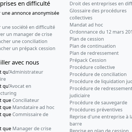
prises en difficulté
Droit des entreprises en diff
Glossaire des procédures
r une annonce anonymisée
collectives
Mandat ad hoc
 une société en difficulté
Ordonnance du 12 mars 20
ver un manager de crise
Plan de cession
cher une conciliation
Plan de continuation
ncher un prépack cession
Plan de redressement
Prépack Cession
iller avec nous
Procédure collective
t qu'
Administrateur
Procédure de conciliation
ire
Procédure de liquidation jud
t qu'
Avocat en
Procédure de redressemen
cturing
judiciaire
nt que
Conciliateur
Procédure de sauvegarde
nt que
Mandataire ad hoc
Procédures préventives
nt que
Commissaire de
Reprise d'une entreprise à l
barre
nt que
Manager de crise
Reprise en plan de cession