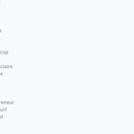
t
a
Scop
ciaire
re
preneur
Turf
el