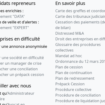
idats repreneurs
En savoir plus
s enrichies :
Carte des greffes et coord
ement "DATA"
Carte des tribunaux judiciai
 de veille et d'alertes :
Cessation des paiements (d
ement "EXPERT"
de bilan)
Distressed M&A
prises en difficulté
Droit des entreprises en diff
Glossaire des procédures
r une annonce anonymisée
collectives
Mandat ad hoc
 une société en difficulté
Ordonnance du 12 mars 20
ver un manager de crise
Plan de cession
cher une conciliation
Plan de continuation
ncher un prépack cession
Plan de redressement
Prépack Cession
iller avec nous
Procédure collective
t qu'
Administrateur
Procédure de conciliation
ire
Procédure de liquidation jud
t qu'
Avocat en