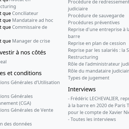
Procédure de redressemen
cturing
judiciaire
nt que
Conciliateur
Procédure de sauvegarde
nt que
Mandataire ad hoc
Procédures préventives
nt que
Commissaire de
Reprise d'une entreprise à l
barre
nt que
Manager de crise
Reprise en plan de cession
Reprise par les salariés : la 
vestir à nos côtés
Restructuring
eal
Rôle de l'administrateur judi
Rôle du mandataire judiciai
s et conditions
Types de jugement
ions Générales d’Utilisation
Interviews
ions Générales
- Frédéric LECHEVALIER, re
nnement (CGA)
à la barre en 2020 de Paris 
ions Générales de Vente
pour le compte de Xavier Ni
- Toutes les interviews
on des données