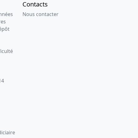
Contacts
onnées
Nous contacter
res
épôt
iculté
14
iciaire