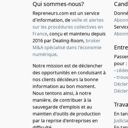
Qui sommes-nous?
Cand
Repreneurs.com est un service
Donnée
d'information, de
veille et alertes
Abonn
sur les procédures collectives en
Service
France
, conçu et maintenu depuis
Abonn
2016 par Dealing-Room,
broker
Entre
M&A spécialisé dans l'économie
numérique
.
Passe
pour :
Notre mission est de déclencher
-
céder
des opportunités en conduisant à
-
trou
nos clients décideurs la bonne
Déclen
information au bon moment.
Décle
Nous tentons ainsi, à notre
manière, de contribuer à la
Trava
sauvegarde d'emplois et au
maintien d'outils de production
En tan
par la reprise d'entreprises en
Judicia
difficulté.
En tan