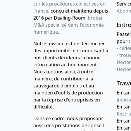
sur les procédures collectives en
Service
France
, conçu et maintenu depuis
Abonn
2016 par Dealing-Room,
broker
Entre
M&A spécialisé dans l'économie
numérique
.
Passe
pour :
Notre mission est de déclencher
-
céder
des opportunités en conduisant à
-
trou
nos clients décideurs la bonne
Déclen
information au bon moment.
Décle
Nous tentons ainsi, à notre
manière, de contribuer à la
Trava
sauvegarde d'emplois et au
maintien d'outils de production
En tan
par la reprise d'entreprises en
Judicia
difficulté.
En tan
Restru
Dans ce cadre, nous proposons
En ta
aussi des prestations de conseil
En ta