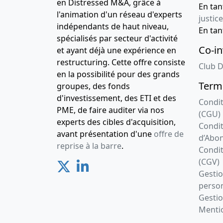
en Distressed M&A, grâce à
En ta
l'animation d'un réseau d'experts
justice
indépendants de haut niveau,
En ta
spécialisés par secteur d'activité
Co-in
et ayant déjà une expérience en
restructuring. Cette offre consiste
Club D
en la possibilité pour des grands
Terme
groupes, des fonds
d'investissement, des ETI et des
Condit
PME, de faire auditer via nos
(CGU)
experts des cibles d'acquisition,
Condit
avant présentation d'une
offre de
d’Abo
reprise à la barre
.
Condit
(CGV)
Gesti
person
Gestio
Mentio