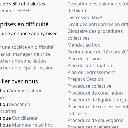
 de veille et d'alertes :
Cessation des paiements (d
ement "EXPERT"
de bilan)
Distressed M&A
prises en difficulté
Droit des entreprises en diff
Glossaire des procédures
r une annonce anonymisée
collectives
Mandat ad hoc
 une société en difficulté
Ordonnance du 12 mars 20
ver un manager de crise
Plan de cession
cher une conciliation
Plan de continuation
ncher un prépack cession
Plan de redressement
Prépack Cession
iller avec nous
Procédure collective
t qu'
Administrateur
Procédure de conciliation
ire
Procédure de liquidation jud
t qu'
Avocat en
Procédure de redressemen
cturing
judiciaire
nt que
Conciliateur
Procédure de sauvegarde
nt que
Mandataire ad hoc
Procédures préventives