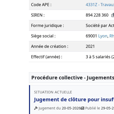
Code APE :
4331Z - Travau
SIREN :
894 228 360
Forme juridique :
Société par Ac
Siège social :
69001
Lyon
,
R
Année de création :
2021
Effectif (année) :
3 à 5 salariés 
Procédure collective - Jugement
SITUATION ACTUELLE
Jugement de clôture pour insuff
Jugement du
20-05-2026
Publié le
29-05-