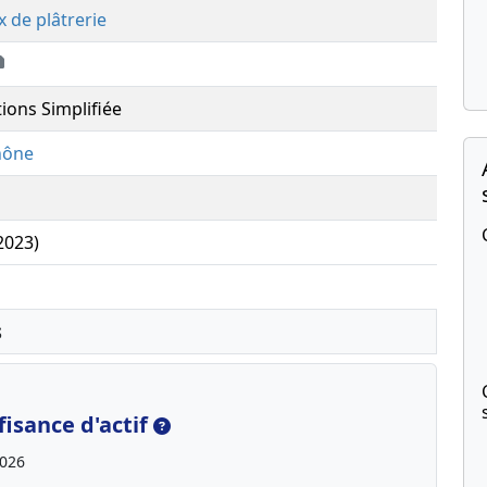
x de plâtrerie
tions Simplifiée
hône
(2023)
s
isance d'actif
2026