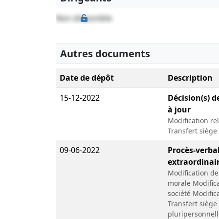
Non disponible
Autres documents
Date de dépôt
Description
15-12-2022
Décision(s) d
à jour
Modification re
Transfert siège
09-06-2022
Procès-verba
extraordinair
Modification d
morale Modifica
société Modifica
Transfert siège
pluripersonnell