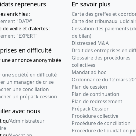
idats repreneurs
En savoir plus
s enrichies :
Carte des greffes et coord
ement "DATA"
Carte des tribunaux judiciai
 de veille et d'alertes :
Cessation des paiements (d
ement "EXPERT"
de bilan)
Distressed M&A
prises en difficulté
Droit des entreprises en diff
Glossaire des procédures
r une annonce anonymisée
collectives
Mandat ad hoc
 une société en difficulté
Ordonnance du 12 mars 20
ver un manager de crise
Plan de cession
cher une conciliation
Plan de continuation
ncher un prépack cession
Plan de redressement
Prépack Cession
iller avec nous
Procédure collective
t qu'
Administrateur
Procédure de conciliation
ire
Procédure de liquidation jud
t qu'
Avocat en