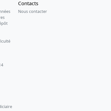
Contacts
onnées
Nous contacter
res
épôt
iculté
14
iciaire