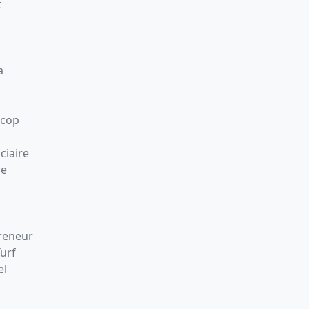
t
a
Scop
ciaire
re
preneur
Turf
el