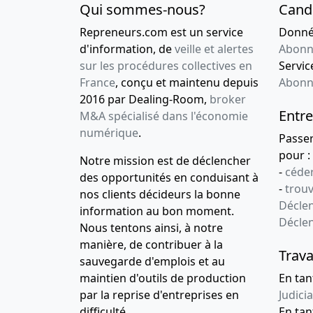
Qui sommes-nous?
Cand
Repreneurs.com est un service
Donnée
d'information, de
veille et alertes
Abonn
sur les procédures collectives en
Service
France
, conçu et maintenu depuis
Abonn
2016 par Dealing-Room,
broker
Entre
M&A spécialisé dans l'économie
numérique
.
Passe
pour :
Notre mission est de déclencher
-
céder
des opportunités en conduisant à
-
trou
nos clients décideurs la bonne
Déclen
information au bon moment.
Décle
Nous tentons ainsi, à notre
manière, de contribuer à la
Trava
sauvegarde d'emplois et au
maintien d'outils de production
En tan
par la reprise d'entreprises en
Judicia
difficulté.
En tan