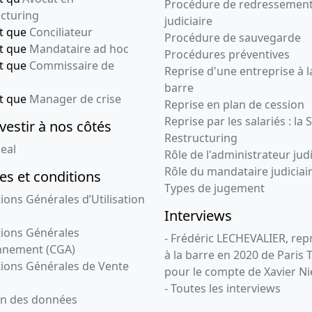
Procédure de redressemen
cturing
judiciaire
nt que
Conciliateur
Procédure de sauvegarde
nt que
Mandataire ad hoc
Procédures préventives
nt que
Commissaire de
Reprise d'une entreprise à l
barre
nt que
Manager de crise
Reprise en plan de cession
Reprise par les salariés : la 
vestir à nos côtés
Restructuring
eal
Rôle de l'administrateur judi
Rôle du mandataire judiciai
s et conditions
Types de jugement
ions Générales d’Utilisation
Interviews
ions Générales
- Frédéric LECHEVALIER, re
nnement (CGA)
à la barre en 2020 de Paris 
ions Générales de Vente
pour le compte de Xavier Ni
- Toutes les interviews
on des données