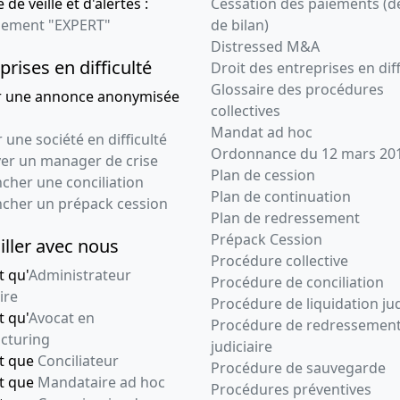
 de veille et d'alertes :
Cessation des paiements (d
ement "EXPERT"
de bilan)
Distressed M&A
prises en difficulté
Droit des entreprises en diff
Glossaire des procédures
r une annonce anonymisée
collectives
Mandat ad hoc
 une société en difficulté
Ordonnance du 12 mars 20
ver un manager de crise
Plan de cession
cher une conciliation
Plan de continuation
ncher un prépack cession
Plan de redressement
Prépack Cession
iller avec nous
Procédure collective
t qu'
Administrateur
Procédure de conciliation
ire
Procédure de liquidation jud
t qu'
Avocat en
Procédure de redressemen
cturing
judiciaire
nt que
Conciliateur
Procédure de sauvegarde
nt que
Mandataire ad hoc
Procédures préventives