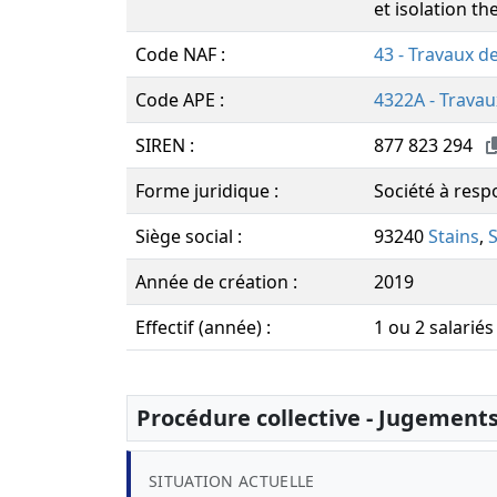
et isolation t
Code NAF :
43 - Travaux d
Code APE :
4322A - Travau
SIREN :
877 823 294
Forme juridique :
Société à resp
Siège social :
93240
Stains
,
S
Année de création :
2019
Effectif (année) :
1 ou 2 salariés
Procédure collective - Jugement
SITUATION ACTUELLE