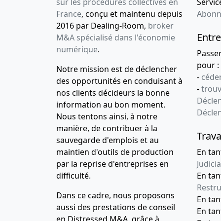
sur les procédures collectives en
Service
France
, conçu et maintenu depuis
Abonn
2016 par Dealing-Room,
broker
Entre
M&A spécialisé dans l'économie
numérique
.
Passe
pour :
Notre mission est de déclencher
-
céder
des opportunités en conduisant à
-
trou
nos clients décideurs la bonne
Déclen
information au bon moment.
Décle
Nous tentons ainsi, à notre
manière, de contribuer à la
Trava
sauvegarde d'emplois et au
maintien d'outils de production
En tan
par la reprise d'entreprises en
Judicia
difficulté.
En tan
Restru
Dans ce cadre, nous proposons
En ta
aussi des prestations de conseil
En ta
en Distressed M&A, grâce à