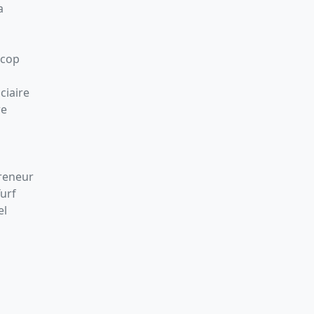
a
Scop
ciaire
re
preneur
Turf
el