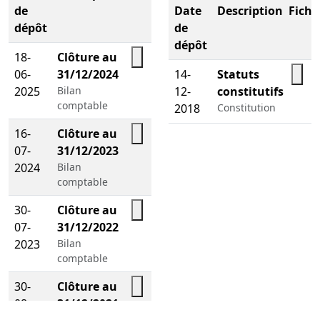
de
Date
Description
Fichi
dépôt
de
dépôt
18-
Clôture au
06-
31/12/2024
14-
Statuts
2025
Bilan
12-
constitutifs
comptable
2018
Constitution
16-
Clôture au
07-
31/12/2023
2024
Bilan
comptable
30-
Clôture au
07-
31/12/2022
2023
Bilan
comptable
30-
Clôture au
08-
31/12/2021
Bilan