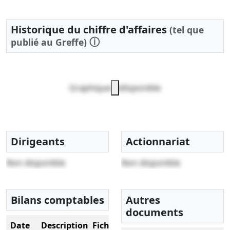
Historique du chiffre d'affaires
(tel que
ⓘ
publié au Greffe)
Graphique indisponible
Dirigeants
Actionnariat
Non disponible
Non disponible
Bilans comptables
Autres
documents
Date
Description
Fichier