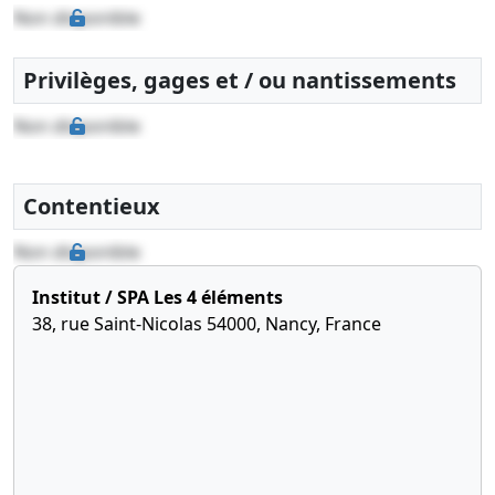
Liste des souscripteurs,
Non disponible
Attestation de dépôt des
fonds et liste des
Privilèges, gages et / ou nantissements
souscripteurs
Nomination de directeur
Non disponible
général , Constitution ,
Contentieux
Non disponible
Institut / SPA Les 4 éléments
38, rue Saint-Nicolas 54000, Nancy, France