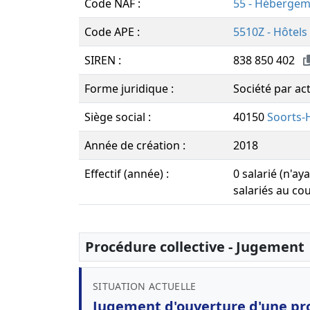
Code NAF :
55 - Héberge
Code APE :
5510Z - Hôtels
SIREN :
838 850 402
Forme juridique :
Société par act
Siège social :
40150
Soorts-
Année de création :
2018
Effectif (année) :
0 salarié (n'a
salariés au co
Procédure collective - Jugement
SITUATION ACTUELLE
Jugement d'ouverture d'une pr