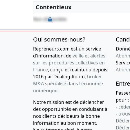
Contentieux
Non disponible
Qui sommes-nous?
Cand
Repreneurs.com est un service
Donnée
d'information, de
veille et alertes
Abonn
sur les procédures collectives en
Service
France
, conçu et maintenu depuis
Abonn
2016 par Dealing-Room,
broker
Entre
M&A spécialisé dans l'économie
numérique
.
Passe
pour :
Notre mission est de déclencher
-
céder
des opportunités en conduisant à
-
trou
nos clients décideurs la bonne
Déclen
information au bon moment.
Décle