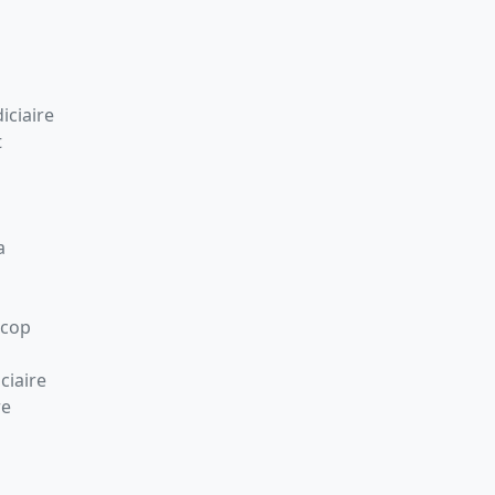
iciaire
t
a
Scop
ciaire
re