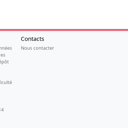
Contacts
onnées
Nous contacter
res
épôt
iculté
14