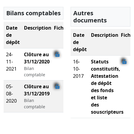
Bilans comptables
Autres
documents
Date
Description
Fichier
de
Date
Description
Fichi
dépôt
de
dépôt
24-
Clôture au
11-
31/12/2020
16-
Statuts
2021
Bilan
10-
constitutifs,
comptable
2017
Attestation
de dépôt
05-
Clôture au
des fonds
08-
31/12/2019
et liste
2020
Bilan
des
comptable
souscripteurs