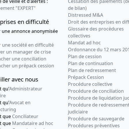
 de veille et d'alertes :
Cessation des paiements (d
ement "EXPERT"
de bilan)
Distressed M&A
prises en difficulté
Droit des entreprises en diff
Glossaire des procédures
r une annonce anonymisée
collectives
Mandat ad hoc
 une société en difficulté
Ordonnance du 12 mars 20
ver un manager de crise
Plan de cession
cher une conciliation
Plan de continuation
ncher un prépack cession
Plan de redressement
Prépack Cession
iller avec nous
Procédure collective
t qu'
Administrateur
Procédure de conciliation
ire
Procédure de liquidation jud
t qu'
Avocat en
Procédure de redressemen
cturing
judiciaire
nt que
Conciliateur
Procédure de sauvegarde
nt que
Mandataire ad hoc
Procédures préventives