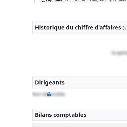
Liquidateur
-
SELARL Archibald, Me Virginie Laure
Historique du chiffre d'affaires
(
Graphi
Dirigeants
Non disponible
Bilans comptables