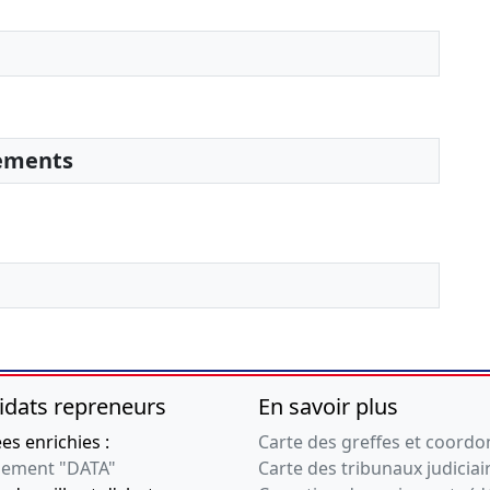
sements
idats repreneurs
En savoir plus
s enrichies :
Carte des greffes et coord
ement "DATA"
Carte des tribunaux judiciai