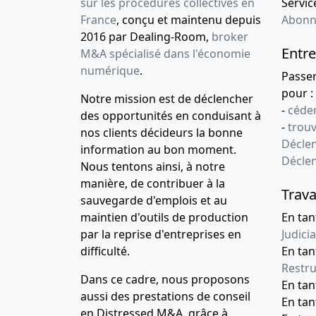
sur les procédures collectives en
Service
France
, conçu et maintenu depuis
Abonn
2016 par Dealing-Room,
broker
Entre
M&A spécialisé dans l'économie
numérique
.
Passe
pour :
Notre mission est de déclencher
-
céder
des opportunités en conduisant à
-
trou
nos clients décideurs la bonne
Déclen
information au bon moment.
Décle
Nous tentons ainsi, à notre
manière, de contribuer à la
Trava
sauvegarde d'emplois et au
maintien d'outils de production
En tan
par la reprise d'entreprises en
Judicia
difficulté.
En tan
Restru
Dans ce cadre, nous proposons
En ta
aussi des prestations de conseil
En ta
en Distressed M&A, grâce à