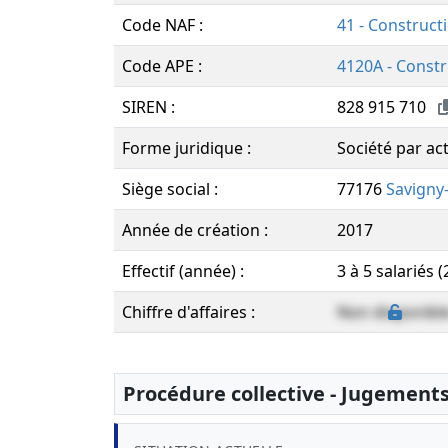
Code NAF :
41 - Construct
Code APE :
4120A - Constr
SIREN :
828 915 710
Forme juridique :
Société par ac
Siège social :
77176
Savigny
Année de création :
2017
Effectif (année) :
3 à 5 salariés 
Chiffre d'affaires :
Non disponibl
Procédure collective - Jugement