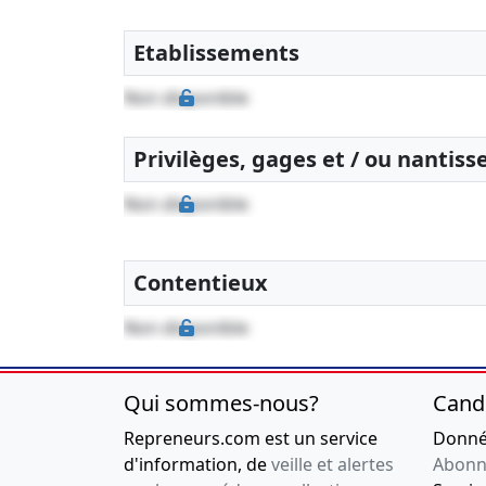
Bilan comptable
Etablissements
10-06-2022
Clôture au
31/12/2018
Non disponible
Bilan comptable
10-06-2022
Clôture au
Privilèges, gages et / ou nantis
31/12/2017
Bilan comptable
Non disponible
Contentieux
Non disponible
Qui sommes-nous?
Cand
Repreneurs.com est un service
Donnée
d'information, de
veille et alertes
Abonn