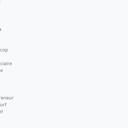
t
a
Scop
ciaire
re
preneur
Turf
el