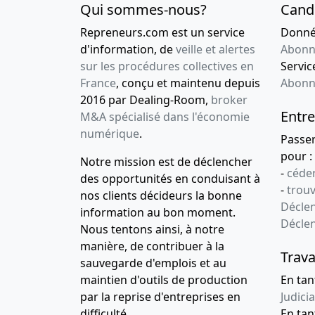
Qui sommes-nous?
Cand
Repreneurs.com est un service
Donnée
d'information, de
veille et alertes
Abonn
sur les procédures collectives en
Service
France
, conçu et maintenu depuis
Abonn
2016 par Dealing-Room,
broker
Entre
M&A spécialisé dans l'économie
numérique
.
Passe
pour :
Notre mission est de déclencher
-
céder
des opportunités en conduisant à
-
trou
nos clients décideurs la bonne
Déclen
information au bon moment.
Décle
Nous tentons ainsi, à notre
manière, de contribuer à la
Trava
sauvegarde d'emplois et au
maintien d'outils de production
En tan
par la reprise d'entreprises en
Judicia
difficulté.
En tan