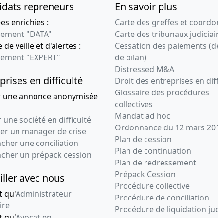
idats repreneurs
En savoir plus
s enrichies :
Carte des greffes et coord
ement "DATA"
Carte des tribunaux judiciai
 de veille et d'alertes :
Cessation des paiements (d
ement "EXPERT"
de bilan)
Distressed M&A
prises en difficulté
Droit des entreprises en diff
Glossaire des procédures
r une annonce anonymisée
collectives
Mandat ad hoc
 une société en difficulté
Ordonnance du 12 mars 20
ver un manager de crise
Plan de cession
cher une conciliation
Plan de continuation
ncher un prépack cession
Plan de redressement
Prépack Cession
iller avec nous
Procédure collective
t qu'
Administrateur
Procédure de conciliation
ire
Procédure de liquidation jud
t qu'
Avocat en