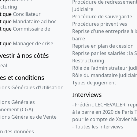
Procédure de redressemen
cturing
judiciaire
nt que
Conciliateur
Procédure de sauvegarde
nt que
Mandataire ad hoc
Procédures préventives
nt que
Commissaire de
Reprise d'une entreprise à l
barre
nt que
Manager de crise
Reprise en plan de cession
Reprise par les salariés : la 
vestir à nos côtés
Restructuring
eal
Rôle de l'administrateur judi
Rôle du mandataire judiciai
s et conditions
Types de jugement
ions Générales d’Utilisation
Interviews
ions Générales
- Frédéric LECHEVALIER, re
nnement (CGA)
à la barre en 2020 de Paris 
ions Générales de Vente
pour le compte de Xavier Ni
- Toutes les interviews
on des données