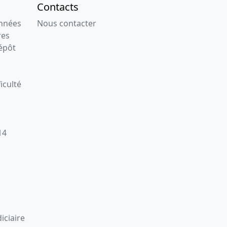
Contacts
onnées
Nous contacter
res
épôt
iculté
14
iciaire