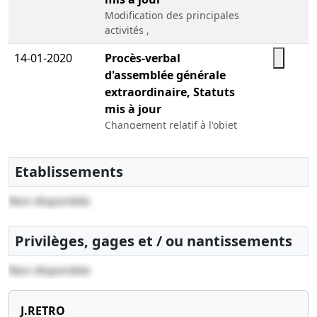
Modification des principales
activités ,
14-01-2020
Procès-verbal
d'assemblée générale
extraordinaire, Statuts
mis à jour
Changement relatif à l'objet
social ,
14-11-2018
Statuts mis à jour,
Etablissements
Procès-verbal
Non disponible
d'assemblée
, Augmentation du capital
social
Privilèges, gages et / ou nantissements
02-11-2017
Divers
Non disponible
25-08-2016
Statuts constitutifs
Constitution , Nomination(s)
J.RETRO