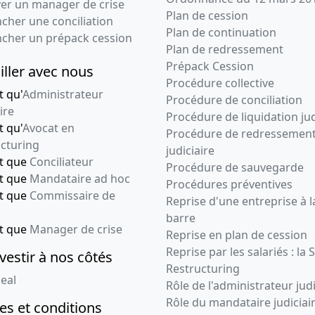
ver un manager de crise
Plan de cession
cher une conciliation
Plan de continuation
ncher un prépack cession
Plan de redressement
Prépack Cession
iller avec nous
Procédure collective
t qu'
Administrateur
Procédure de conciliation
ire
Procédure de liquidation jud
t qu'
Avocat en
Procédure de redressemen
cturing
judiciaire
nt que
Conciliateur
Procédure de sauvegarde
nt que
Mandataire ad hoc
Procédures préventives
nt que
Commissaire de
Reprise d'une entreprise à l
barre
nt que
Manager de crise
Reprise en plan de cession
Reprise par les salariés : la 
vestir à nos côtés
Restructuring
eal
Rôle de l'administrateur judi
Rôle du mandataire judiciai
s et conditions