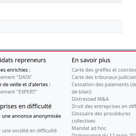
idats repreneurs
En savoir plus
s enrichies :
Carte des greffes et coord
ement "DATA"
Carte des tribunaux judiciai
 de veille et d'alertes :
Cessation des paiements (d
ement "EXPERT"
de bilan)
Distressed M&A
prises en difficulté
Droit des entreprises en diff
Glossaire des procédures
r une annonce anonymisée
collectives
Mandat ad hoc
 une société en difficulté
Ordonnance du 12 mars 20