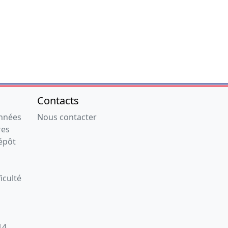
Contacts
onnées
Nous contacter
res
épôt
iculté
14