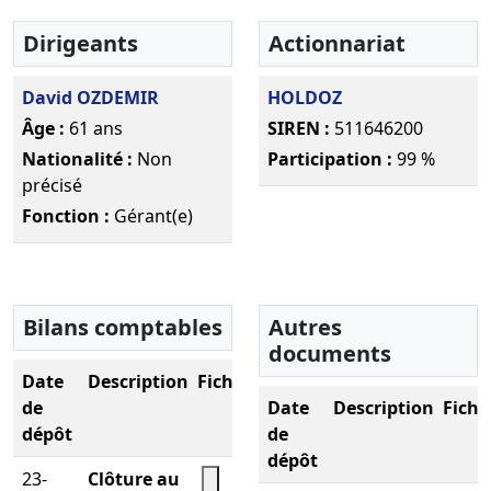
Dirigeants
Actionnariat
David OZDEMIR
HOLDOZ
Âge :
61 ans
SIREN :
511646200
Nationalité :
Non
Participation :
99 %
précisé
Fonction :
Gérant(e)
Bilans comptables
Autres
documents
Date
Description
Fichier
de
Date
Description
Fichi
dépôt
de
dépôt
23-
Clôture au