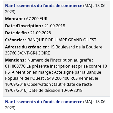
pluripersonnelle
Nantissements du fonds de commerce
(MAJ : 18-06-
(SARL) ,
2023)
*Article 8
Montant :
67 200 EUR
14-
Statuts
Date d'inscription :
21-09-2018
01-
constitutifs
Télé
Date de fin :
21-09-2028
2016
Constitution
Créancier :
BANQUE POPULAIRE GRAND OUEST
Adresse du créancier :
15 Boulevard de la Boutière,
35760 SAINT-GRéGOIRE
Mentions :
Numero de l'inscription au greffe :
011800770 La présente inscription est prise contre 10
PSTA Mention en marge : Acte signe par la Banque
Populaire de l'Ouest , 549 200 400 RCS Rennes, le
10/09/2018 Observation : (autre date de l'acte
19/07/2016) Date de décision 10/09/2018
Nantissements du fonds de commerce
(MAJ : 18-06-
2023)