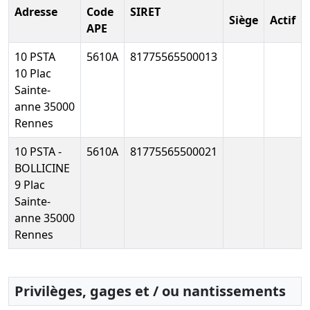
2021
Adresse
Bilan
Code
SIRET
associés,
Siège
Actif
comptable
APE
Statuts
mis à jour
10 PSTA
5610A
81775565500013
,
10 Plac
*Constatation
Sainte-
de la
cession de
anne 35000
parts entre
Rennes
la société
HOLDOZ et
10 PSTA -
5610A
81775565500021
Monsieur
BOLLICINE
PICARD
9 Plac
Jérôme à
Sainte-
compter du
anne 35000
01/04/2019 ,
Rennes
*Passage
d'une
société
unipersonnelle
Privilèges, gages et / ou nantissements
(SARLU) à
une société