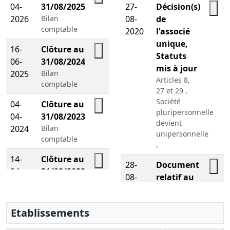
04-
31/08/2025
27-
Décision(s)
Télécharger le PDF
2026
Bilan
08-
de
Télé
comptable
2020
l'associé
unique,
16-
Clôture au
Statuts
06-
31/08/2024
Télécharger le PDF
mis à jour
2025
Bilan
Articles 8,
comptable
27 et 29 ,
Société
04-
Clôture au
pluripersonnelle
04-
31/08/2023
Télécharger le PDF
devient
2024
Bilan
unipersonnelle
comptable
,
14-
Clôture au
28-
Document
04-
31/08/2022
Télécharger le PDF
08-
relatif au
Télé
2023
Bilan
2019
bénéficiaire
comptable
effectif,
Etablissements
03-
Clôture au
Décision(s)
12-
31/08/2020
des
Télécharger le PDF