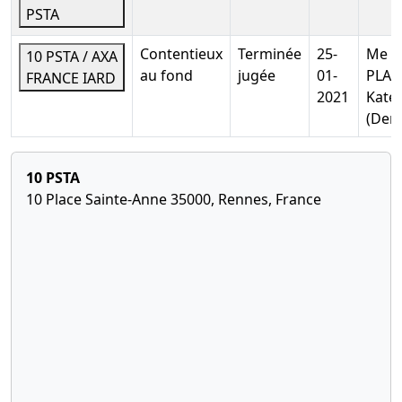
Servigné, 35000 RENNES
PSTA
Mentions :
Numero de l'inscription au greffe :
Contentieux
Terminée
25-
Me
011600657 La présente inscription est prise contre 10
10 PSTA / AXA
au fond
jugée
01-
PLA
PSTA Date de décision 17/08/2016
FRANCE IARD
2021
Katel
(Dem
10 PSTA
10 Place Sainte-Anne 35000, Rennes, France