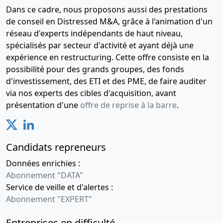
ordinaire
Dans ce cadre, nous proposons aussi des prestations
Changement
de conseil en Distressed M&A, grâce à l'animation d'un
de
réseau d'experts indépendants de haut niveau,
président
spécialisés par secteur d'activité et ayant déjà une
17-
Procès-
expérience en restructuring. Cette offre consiste en la
08-
verbal
possibilité pour des grands groupes, des fonds
2016
d'assemblée
d'investissement, des ETI et des PME, de faire auditer
générale,
via nos experts des cibles d'acquisition, avant
Extrait de
présentation d'une
offre de reprise à la barre
.
décision(s)
des
associés,
Candidats repreneurs
Décision(s)
du
Données enrichies :
président,
Abonnement "DATA"
Statuts
Service de veille et d'alertes :
mis à jour
Abonnement "EXPERT"
Augmentation
du capital
Entreprises en difficulté