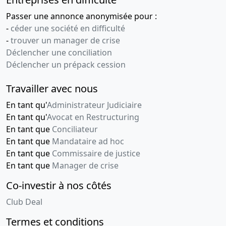
social ,
Passer une annonce anonymisée pour :
22-
Procès-
-
céder une société en difficulté
07-
verbal
-
trouver un manager de crise
2016
d'assemblée
Déclencher une conciliation
générale
Déclencher un prépack cession
ordinaire
Changement
Travailler avec nous
de
En tant qu'
Administrateur Judiciaire
président
En tant qu'
Avocat en Restructuring
01-
Décision(s)
En tant que
Conciliateur
04-
de
En tant que
Mandataire ad hoc
2016
l'associé
En tant que
Commissaire de justice
unique,
En tant que
Manager de crise
Statuts
Co-investir à nos côtés
mis à jour
Augmentation
Club Deal
du capital
social ,
Termes et conditions