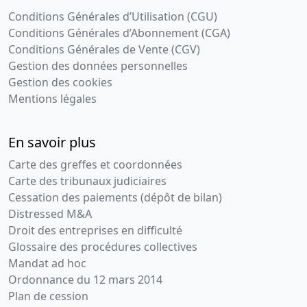
Conditions Générales d’Utilisation (CGU)
04-
Décision(s)
Conditions Générales d’Abonnement (CGA)
12-
de
Conditions Générales de Vente (CGV)
2015
l'associé
Gestion des données personnelles
unique
Gestion des cookies
Changement
de
Mentions légales
président
14-
Décision(s)
En savoir plus
09-
de
Carte des greffes et coordonnées
2015
l'associé
Carte des tribunaux judiciaires
unique,
Cessation des paiements (dépôt de bilan)
Statuts
Distressed M&A
mis à jour
Droit des entreprises en difficulté
Transfert du
Glossaire des procédures collectives
siège social
Mandat ad hoc
,
Ordonnance du 12 mars 2014
30-
Statuts
Plan de cession