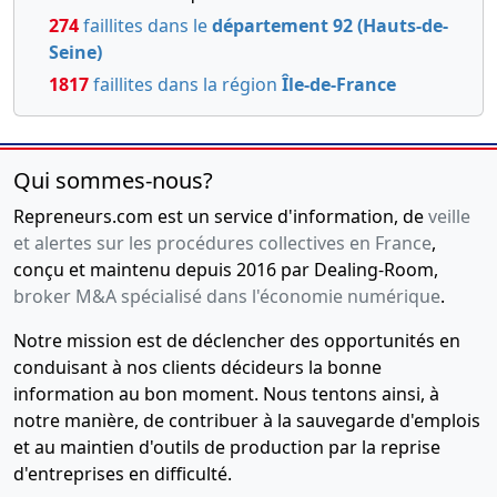
Réduction
274
faillites dans le
département 92 (Hauts-de-
du capital
Seine)
social ,
1817
faillites dans la région
Île-de-France
29-
Statuts
06-
mis à jour,
2017
Décision(s)
Qui sommes-nous?
des
associés
Repreneurs.com est un service d'information, de
veille
,
et alertes sur les procédures collectives en France
,
Augmentation
conçu et maintenu depuis 2016 par Dealing-Room,
du capital
broker M&A spécialisé dans l'économie numérique
.
social ,
Modification(s)
Notre mission est de déclencher des opportunités en
statutaire(s)
conduisant à nos clients décideurs la bonne
16-
Procès-
information au bon moment. Nous tentons ainsi, à
11-
verbal
notre manière, de contribuer à la sauvegarde d'emplois
2016
d'assemblée
et au maintien d'outils de production par la reprise
générale
d'entreprises en difficulté.