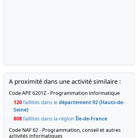
social ,
23-
Décision(s)
09-
des
2020
associés,
Extrait de
décision(s)
du
président,
Statuts
mis à jour,
Décision(s)
A proximité dans une activité similaire :
du
Code APE 6201Z - Programmation informatique
président
120
faillites dans le
département 92 (Hauts-de-
Changement
de
Seine)
président ,
808
faillites dans la région
Île-de-France
Augmentation
du capital
Code NAF 62 - Programmation, conseil et autres
social ,
activités informatiques