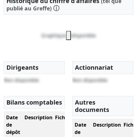
Historique du chiffre d'affaires
(tel que
ⓘ
publié au Greffe)
Graphique indisponible
Dirigeants
Actionnariat
Non disponible
Non disponible
Bilans comptables
Autres
documents
Date
Description
Fichier
de
Date
Description
Fichi
dépôt
de