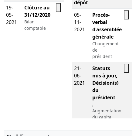
dépôt
19-
Clôture au
05-
31/12/2020
05-
Procès-
2021
Bilan
11-
verbal
comptable
2021
d'assemblée
générale
Changement
de
président
21-
Statuts
06-
mis à jour,
2021
Décision(s)
du
président
,
Augmentation
du capital
social
23-
Décision(s)