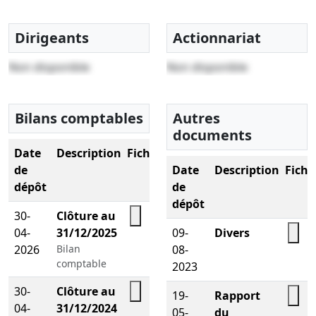
Dirigeants
Actionnariat
Non disponible
Non disponible
Bilans comptables
Autres
documents
Date
Description
Fichier
de
Date
Description
Fichi
dépôt
de
dépôt
30-
Clôture au
04-
31/12/2025
09-
Divers
2026
Bilan
08-
comptable
2023
30-
Clôture au
19-
Rapport
04-
31/12/2024
05-
du