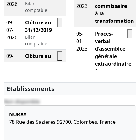
2026
Bilan
2023
commissaire
comptable
à la
transformation
09-
Clôture au
07-
31/12/2019
05-
Procès-
2020
Bilan
01-
verbal
comptable
2023
d'assemblée
09-
Clôture au
générale
07-
31/12/2018
extraordinaire,
2020
Bilan
Statuts
comptable
mis à jour
Augmentation
Etablissements
09-
Clôture au
du capital
07-
31/12/2017
social ,
Non disponible
2020
Bilan
comptable
31-
Procès-
NURAY
07-
verbal
78 Rue des Sazieres 92700, Colombes, France
09-
Clôture au
2017
d'assemblée
07-
31/12/2016
générale
2020
Bilan