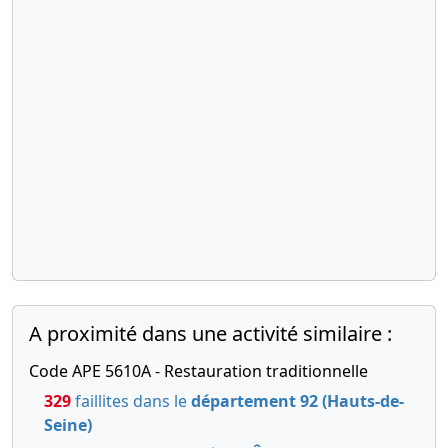
extraordinaire,
comptable
Statuts
mis à jour
Modification(s)
statutaire(s)
,
Changement(s)
de gérant(s)
,
26-
Statuts
06-
constitutifs
2015
30-
Copie des
A proximité dans une activité similaire :
11-
statuts
-0001
mis à jour
Code APE 5610A - Restauration traditionnelle
30-
Acte sous
329
faillites dans le
département 92 (Hauts-de-
11-
seing
Seine)
-0001
privé de