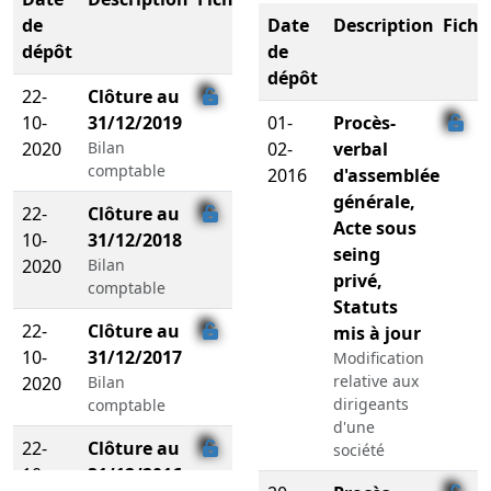
de
Date
Description
Fichi
dépôt
de
dépôt
22-
Clôture au
10-
31/12/2019
01-
Procès-
2020
Bilan
02-
verbal
comptable
2016
d'assemblée
générale,
22-
Clôture au
Acte sous
10-
31/12/2018
seing
2020
Bilan
privé,
comptable
Statuts
22-
Clôture au
mis à jour
10-
31/12/2017
Modification
relative aux
2020
Bilan
dirigeants
comptable
d'une
22-
Clôture au
société
10-
31/12/2016