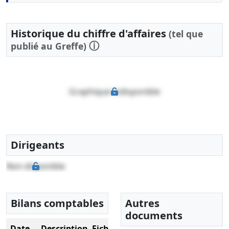
Historique du chiffre d'affaires
(tel que
ⓘ
publié au Greffe)
Graphique indisponible
Dirigeants
Non disponible
Bilans comptables
Autres
documents
Date
Description
Fichier