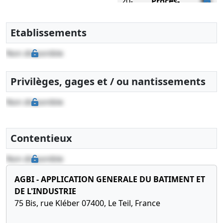
20-
Procès-
2020
Bilan
06-
verbal
comptable
2014
d'assemblée
Etablissements
22-
Clôture au
générale,
10-
31/12/2015
Statuts
Non disponible
2020
Bilan
constitutifs
comptable
Constitution
Privilèges, gages et / ou nantissements
d'une
société
Non disponible
commerciale
par création
Contentieux
Non disponible
AGBI - APPLICATION GENERALE DU BATIMENT ET
DE L'INDUSTRIE
75 Bis, rue Kléber 07400, Le Teil, France