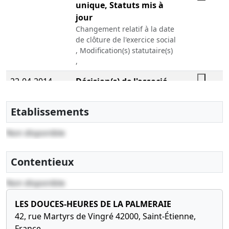
unique, Statuts mis à
jour
Changement relatif à la date
de clôture de l'exercice social
, Modification(s) statutaire(s)
,
22-04-2014
Décision(s) de l'associé
unique, Statuts mis à
jour
Etablissements
Transfert du siège social ,
Modification(s) statutaire(s) ,
Non disponible
05-02-2014
Statuts constitutifs,
Contentieux
Décision(s) de l'associé
unique
Non disponible
Constitution , Nomination(s)
de gérant(s)
LES DOUCES-HEURES DE LA PALMERAIE
42, rue Martyrs de Vingré 42000, Saint-Étienne,
France