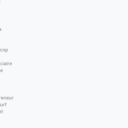
t
a
Scop
ciaire
re
preneur
Turf
el