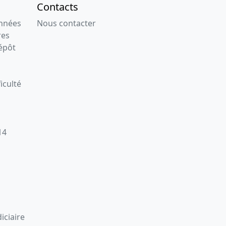
Contacts
onnées
Nous contacter
res
épôt
iculté
14
iciaire