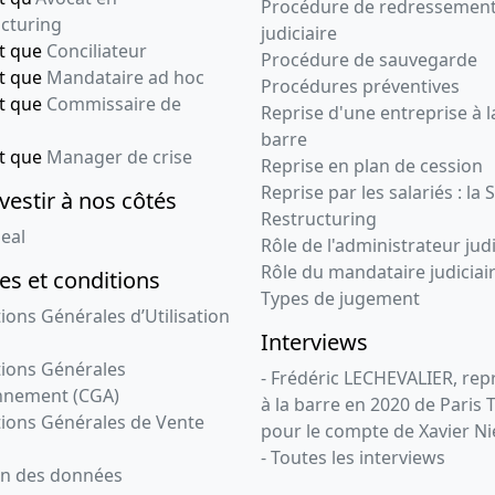
Procédure de redressemen
cturing
judiciaire
nt que
Conciliateur
Procédure de sauvegarde
nt que
Mandataire ad hoc
Procédures préventives
nt que
Commissaire de
Reprise d'une entreprise à l
barre
nt que
Manager de crise
Reprise en plan de cession
Reprise par les salariés : la 
vestir à nos côtés
Restructuring
eal
Rôle de l'administrateur judi
Rôle du mandataire judiciai
s et conditions
Types de jugement
ions Générales d’Utilisation
Interviews
ions Générales
- Frédéric LECHEVALIER, re
nnement (CGA)
à la barre en 2020 de Paris 
ions Générales de Vente
pour le compte de Xavier Ni
- Toutes les interviews
on des données