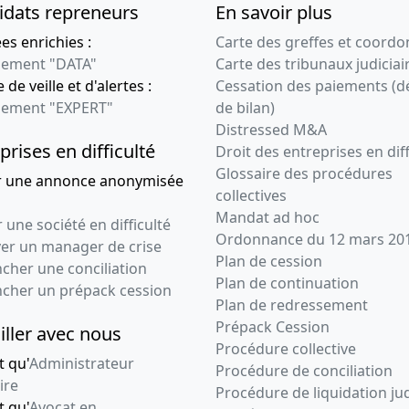
idats repreneurs
En savoir plus
s enrichies :
Carte des greffes et coord
ement "DATA"
Carte des tribunaux judiciai
 de veille et d'alertes :
Cessation des paiements (d
ement "EXPERT"
de bilan)
Distressed M&A
prises en difficulté
Droit des entreprises en diff
Glossaire des procédures
r une annonce anonymisée
collectives
Mandat ad hoc
 une société en difficulté
Ordonnance du 12 mars 20
ver un manager de crise
Plan de cession
cher une conciliation
Plan de continuation
ncher un prépack cession
Plan de redressement
Prépack Cession
iller avec nous
Procédure collective
t qu'
Administrateur
Procédure de conciliation
ire
Procédure de liquidation jud
t qu'
Avocat en