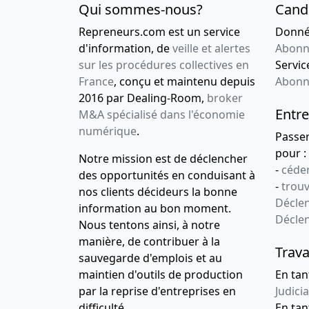
Qui sommes-nous?
Cand
Repreneurs.com est un service
Donnée
d'information, de
veille et alertes
Abonn
sur les procédures collectives en
Service
France
, conçu et maintenu depuis
Abonn
2016 par Dealing-Room,
broker
Entre
M&A spécialisé dans l'économie
numérique
.
Passe
pour :
Notre mission est de déclencher
-
céder
des opportunités en conduisant à
-
trou
nos clients décideurs la bonne
Déclen
information au bon moment.
Décle
Nous tentons ainsi, à notre
manière, de contribuer à la
Trava
sauvegarde d'emplois et au
maintien d'outils de production
En tan
par la reprise d'entreprises en
Judicia
difficulté.
En tan