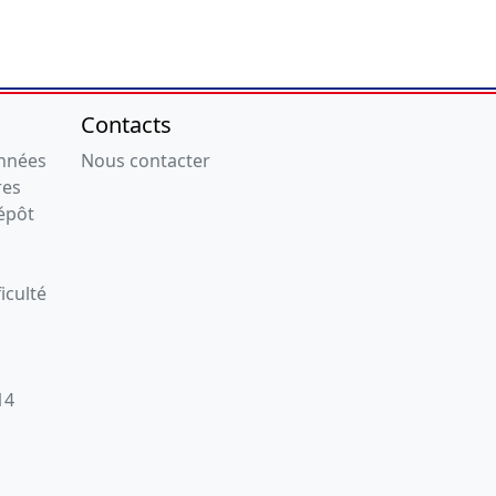
Contacts
onnées
Nous contacter
res
épôt
iculté
14