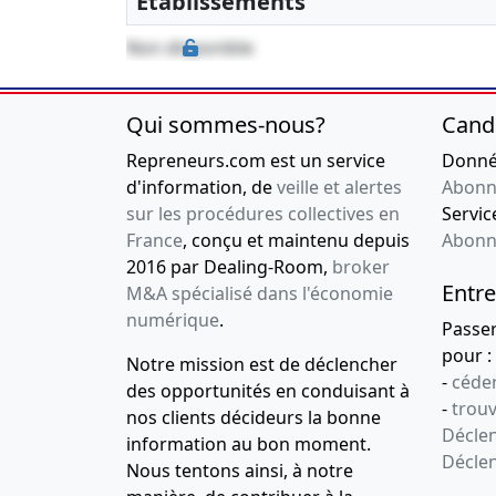
Etablissements
Non disponible
Qui sommes-nous?
Cand
Repreneurs.com est un service
Donnée
d'information, de
veille et alertes
Abonn
sur les procédures collectives en
Service
France
, conçu et maintenu depuis
Abonn
2016 par Dealing-Room,
broker
Entre
M&A spécialisé dans l'économie
numérique
.
Passe
pour :
Notre mission est de déclencher
-
céder
des opportunités en conduisant à
-
trou
nos clients décideurs la bonne
Déclen
information au bon moment.
Décle
Nous tentons ainsi, à notre