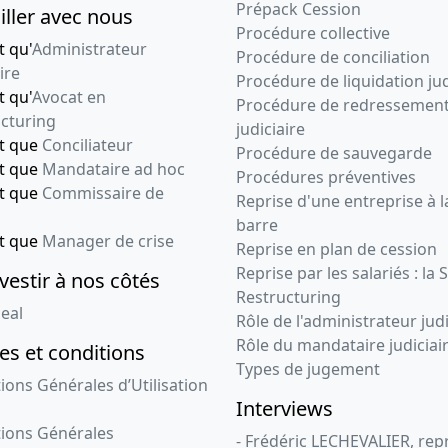
Prépack Cession
iller avec nous
Procédure collective
t qu'
Administrateur
Procédure de conciliation
ire
Procédure de liquidation jud
t qu'
Avocat en
Procédure de redressemen
cturing
judiciaire
nt que
Conciliateur
Procédure de sauvegarde
nt que
Mandataire ad hoc
Procédures préventives
nt que
Commissaire de
Reprise d'une entreprise à l
barre
nt que
Manager de crise
Reprise en plan de cession
Reprise par les salariés : la 
vestir à nos côtés
Restructuring
eal
Rôle de l'administrateur judi
Rôle du mandataire judiciai
s et conditions
Types de jugement
ions Générales d’Utilisation
Interviews
ions Générales
- Frédéric LECHEVALIER, re