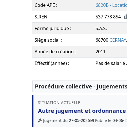
Code APE :
6820B - Locati
SIREN :
537 778 854
Forme juridique :
S.A.S.
Siège social :
68700
CERNAY
Année de création :
2011
Effectif (année) :
Pas de salarié
Procédure collective - Jugement
SITUATION ACTUELLE
Autre jugement et ordonnance
Jugement du
27-05-2026
Publié le
04-06-