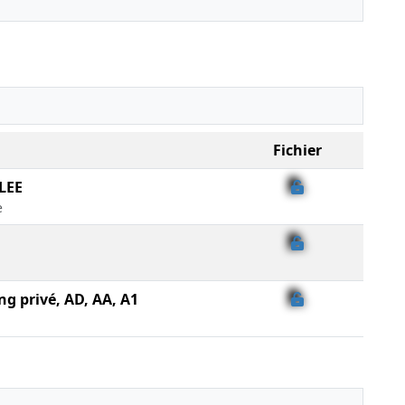
Fichier
LEE
e
ng privé, AD, AA, A1