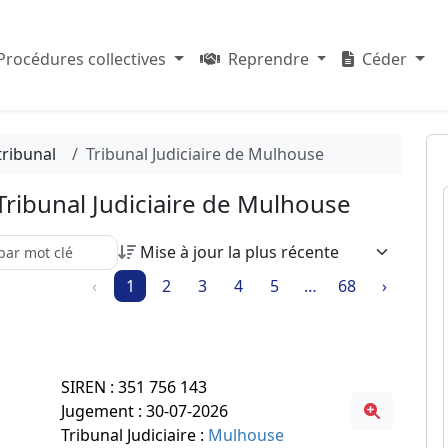
Procédures collectives
Reprendre
Céder
tribunal
Tribunal Judiciaire de Mulhouse
 Tribunal Judiciaire de Mulhouse
re recherche parmi les résultats :
‹
1
2
3
4
5
…
68
›
SIREN : 351 756 143
Jugement : 30-07-2026
Tribunal Judiciaire :
Mulhouse