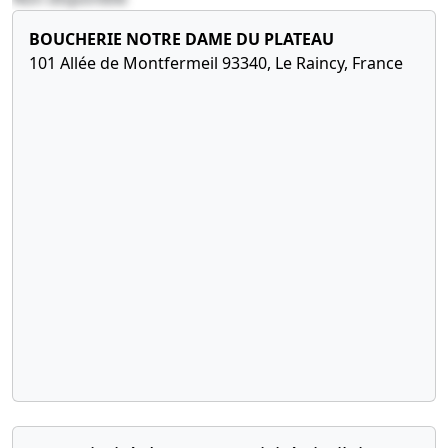
07-07-2011
Attestation bancaire,
BOUCHERIE NOTRE DAME DU PLATEAU
Liste des souscripteurs,
101 Allée de Montfermeil 93340, Le Raincy, France
Décision(s) des associés,
Procès-verbal, Statuts
constitutifs
, Nomination de président ,
Nomination de directeur
général
07-07-2011
Attestation bancaire,
Liste des souscripteurs,
Décision(s) des associés,
Procès-verbal, Statuts
constitutifs
, Nomination de président ,
Nomination de directeur
général