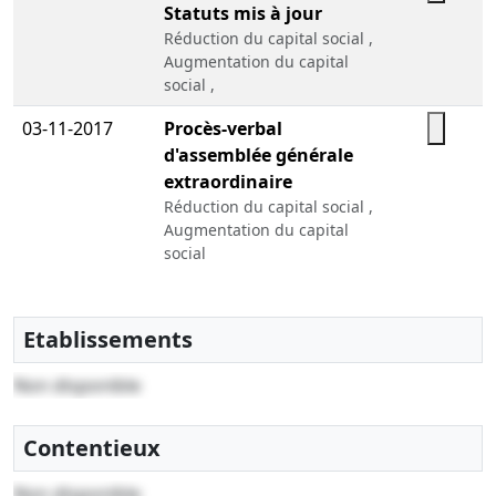
Statuts mis à jour
Réduction du capital social ,
Augmentation du capital
social ,
03-11-2017
Procès-verbal
d'assemblée générale
extraordinaire
Réduction du capital social ,
Augmentation du capital
social
07-07-2011
Attestation bancaire,
Liste des souscripteurs,
Etablissements
Décision(s) des associés,
Procès-verbal, Statuts
Non disponible
constitutifs
, Nomination de président ,
Contentieux
Nomination de directeur
général
Non disponible