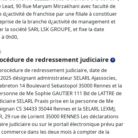
 Le Lead, 90 Rue Maryam Mirzakhani avec faculté de
 d¿activité de franchise par une filiale à constituer
eprise de la branche d¿activité de management et
 la société SARL LSK GROUPE, et fixe la date
 à 0h00,
6
océdure de redressement judiciaire
rocédure de redressement judiciaire, date de
2025 désignant administrateur SELARL Ajassocies,
ebreton 14 Boulevard Sebastopol 35000 Rennes et la
personne de Me Sophie GAUTIER 111 Bd de LATTRE de
ciaire SELARL Praxis prise en la personne de Me
aignan CS 34433 35044 Rennes et la SELARL LEXMJ,
, 29 rue de Lorient 35000 RENNES Les déclarations
re judiciaire ou sur le portail électronique prévu par
 de commerce dans les deux mois à compter de la