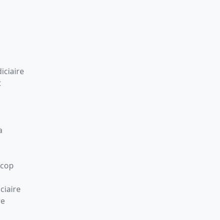
iciaire
t
a
Scop
ciaire
re