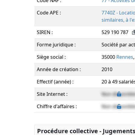
Code NAF :
77 - Activités d
Code APE :
7740Z - Locatio
similaires, à l
SIREN :
529 190 787
Forme juridique :
Société par act
Siège social :
35000
Rennes
Année de création :
2010
Effectif (année) :
20 à 49 salarié
Site Internet :
Non disponibl
Chiffre d'affaires :
Non disponibl
Procédure collective - Jugement