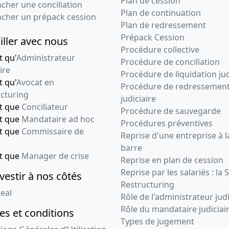
Plan de cession
cher une conciliation
Plan de continuation
ncher un prépack cession
Plan de redressement
Prépack Cession
iller avec nous
Procédure collective
t qu'
Administrateur
Procédure de conciliation
ire
Procédure de liquidation jud
t qu'
Avocat en
Procédure de redressemen
cturing
judiciaire
nt que
Conciliateur
Procédure de sauvegarde
nt que
Mandataire ad hoc
Procédures préventives
nt que
Commissaire de
Reprise d'une entreprise à l
barre
nt que
Manager de crise
Reprise en plan de cession
Reprise par les salariés : la 
vestir à nos côtés
Restructuring
eal
Rôle de l'administrateur judi
Rôle du mandataire judiciai
s et conditions
Types de jugement