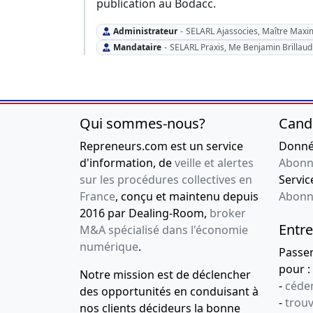
publication au Bodacc.
Administrateur
-
SELARL Ajassocies, Maître Maxi
Mandataire
-
SELARL Praxis, Me Benjamin Brillau
Qui sommes-nous?
Cand
Repreneurs.com est un service
Donnée
d'information, de
veille et alertes
Abonn
sur les procédures collectives en
Service
France
, conçu et maintenu depuis
Abonn
2016 par Dealing-Room,
broker
Entre
M&A spécialisé dans l'économie
numérique
.
Passe
pour :
Notre mission est de déclencher
-
céder
des opportunités en conduisant à
-
trou
nos clients décideurs la bonne