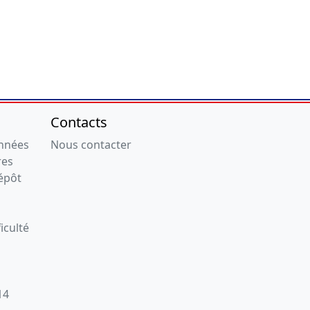
Contacts
onnées
Nous contacter
res
épôt
iculté
14