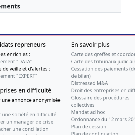
 jour
sements
 , Modification(s) statutaire(s) ,
l d'assemblée générale
e, Liste des sièges sociaux
tatuts mis à jour
idats repreneurs
En savoir plus
statutaire(s) , Transfert du siège
tablissement principal , Révocation(s)
s enrichies :
Carte des greffes et coord
ement "DATA"
Carte des tribunaux judiciai
l d'assemblée générale
 de veille et d'alertes :
Cessation des paiements (d
e, Acte, Statuts mis à jour
ement "EXPERT"
de bilan)
co-gérant , Agrément de nouveaux
Distressed M&A
on de parts ,
prises en difficulté
Droit des entreprises en diff
Glossaire des procédures
r une annonce anonymisée
itutifs
collectives
Mandat ad hoc
 une société en difficulté
Ordonnance du 12 mars 20
ver un manager de crise
Plan de cession
cher une conciliation
Plan de continuation