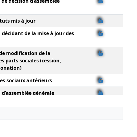
l de décision d'assemblée
tuts mis à jour
 décidant de la mise à jour des
de modification de la
es parts sociales (cession,
donation)
ges sociaux antérieurs
l d'assemblée générale
ste des sièges sociaux
tatuts mis à jour
ge social ,
ng privé, Procès-verbal
générale extraordinaire,