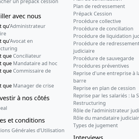
ncher un prépack cession
Plan de redressement
Prépack Cession
iller avec nous
Procédure collective
t qu'
Administrateur
Procédure de conciliation
ire
Procédure de liquidation jud
t qu'
Avocat en
Procédure de redressemen
cturing
judiciaire
nt que
Conciliateur
Procédure de sauvegarde
nt que
Mandataire ad hoc
Procédures préventives
nt que
Commissaire de
Reprise d'une entreprise à l
barre
nt que
Manager de crise
Reprise en plan de cession
Reprise par les salariés : la 
vestir à nos côtés
Restructuring
eal
Rôle de l'administrateur judi
Rôle du mandataire judiciai
s et conditions
Types de jugement
ions Générales d’Utilisation
Interviews