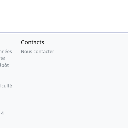
Contacts
onnées
Nous contacter
res
épôt
iculté
14