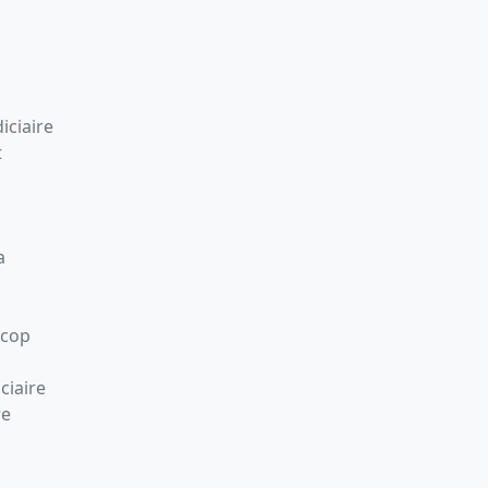
iciaire
t
a
Scop
ciaire
re