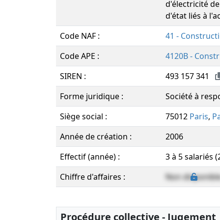
d'électricité 
d'état liés à l'
Code NAF :
41 - Construct
Code APE :
4120B - Constr
SIREN :
493 157 341
Forme juridique :
Société à resp
Siège social :
75012
Paris
,
Pa
Année de création :
2006
Effectif (année) :
3 à 5 salariés 
Chiffre d'affaires :
Non disponibl
Procédure collective - Jugement