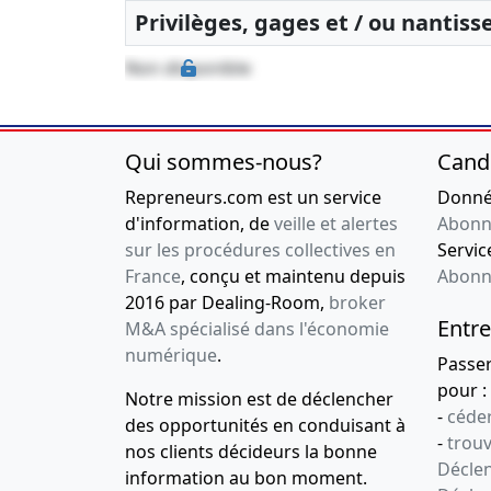
Statuts mis à
Privilèges, gages et / ou nantis
Cession de parts
Non disponible
17-01-2018
Procès-verba
extraordinair
antérieurs, S
Qui sommes-nous?
Cand
Modification(s) 
social et de l'é
Repreneurs.com est un service
Donnée
de gérant(s) ,
d'information, de
veille et alertes
Abonn
sur les procédures collectives en
12-07-2016
Procès-verba
Service
France
, conçu et maintenu depuis
extraordinair
Abonn
2016 par Dealing-Room,
broker
Nomination de 
associés , Cessi
Entre
M&A spécialisé dans l'économie
numérique
.
Passe
11-12-2006
Statuts const
pour :
Constitution
Notre mission est de déclencher
-
céder
des opportunités en conduisant à
-
trou
nos clients décideurs la bonne
Déclen
information au bon moment.