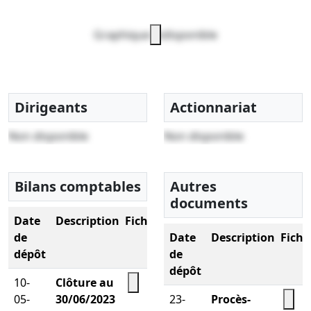
Graphique indisponible
Dirigeants
Actionnariat
Non disponible
Non disponible
Bilans comptables
Autres
documents
Date
Description
Fichier
de
Date
Description
Fichi
dépôt
de
dépôt
10-
Clôture au
05-
30/06/2023
23-
Procès-