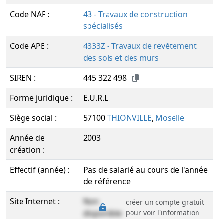
Code NAF :
43 - Travaux de construction
spécialisés
Code APE :
4333Z - Travaux de revêtement
des sols et des murs
SIREN :
445 322 498
Forme juridique :
E.U.R.L.
Siège social :
57100
THIONVILLE
,
Moselle
Année de
2003
création :
Effectif (année) :
Pas de salarié au cours de l'année
de référence
Site Internet :
Non
créer un compte gratuit
disponible
pour voir l'information