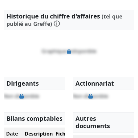
Historique du chiffre d'affaires
(tel que
ⓘ
publié au Greffe)
Graphique indisponible
Dirigeants
Actionnariat
Non disponible
Non disponible
Bilans comptables
Autres
documents
Date
Description
Fichier