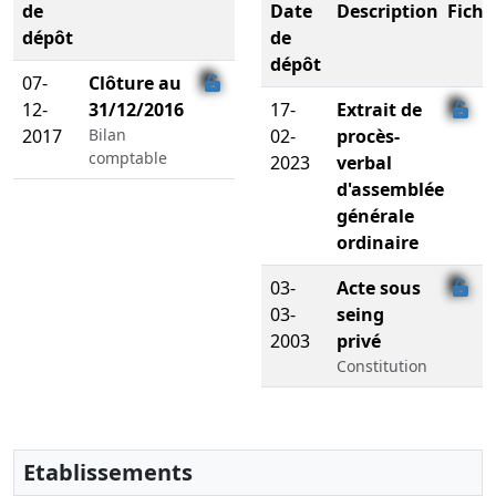
de
Date
Description
Fichi
dépôt
de
dépôt
07-
Clôture au
12-
31/12/2016
17-
Extrait de
2017
Bilan
02-
procès-
comptable
2023
verbal
d'assemblée
générale
ordinaire
03-
Acte sous
03-
seing
2003
privé
Constitution
Etablissements