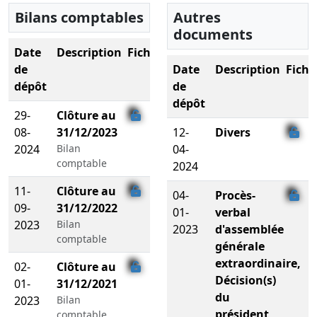
Bilans comptables
Autres
documents
Date
Description
Fichier
de
Date
Description
Fichi
dépôt
de
dépôt
29-
Clôture au
08-
31/12/2023
12-
Divers
2024
Bilan
04-
comptable
2024
11-
Clôture au
04-
Procès-
09-
31/12/2022
01-
verbal
2023
Bilan
2023
d'assemblée
comptable
générale
extraordinaire,
02-
Clôture au
Décision(s)
01-
31/12/2021
du
2023
Bilan
président,
comptable