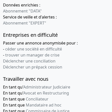
Données enrichies :
2009
d'assemblée
Abonnement "DATA"
générale
Service de veille et d'alertes :
extraordinaire,
Abonnement "EXPERT"
Statuts
mis à jour
Entreprises en difficulté
Transfert du
siège social
Passer une annonce anonymisée pour :
,
-
céder une société en difficulté
-
trouver un manager de crise
29-
Procès-
Déclencher une conciliation
10-
verbal
Déclencher un prépack cession
2003
d'assemblée
générale
Travailler avec nous
extraordinaire,
Statuts
En tant qu'
Administrateur Judiciaire
mis à jour
En tant qu'
Avocat en Restructuring
Augmentation
En tant que
Conciliateur
du capital
En tant que
Mandataire ad hoc
social ,
En tant que
Commissaire de justice