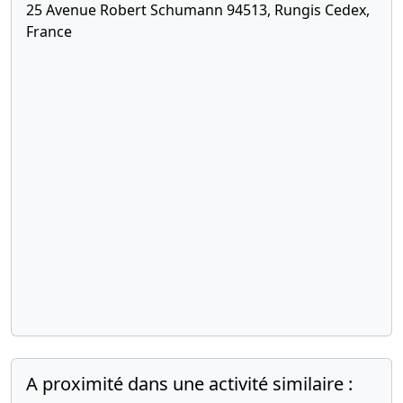
25 Avenue Robert Schumann 94513, Rungis Cedex,
d'assemblée
France
générale
extraordinaire
,
Changement
de forme
juridique
12-
Rapport
02-
du
2020
commissaire
à la
transformation
en société
par actions
simplifiée
26-
Procès-
04-
verbal
A proximité dans une activité similaire :
2016
d'assemblée