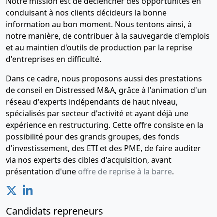
Notre mission est de déclencher des opportunités en
extraordinaire,
conduisant à nos clients décideurs la bonne
Statuts
information au bon moment. Nous tentons ainsi, à
mis à jour
notre manière, de contribuer à la sauvegarde d'emplois
Transfert du
et au maintien d'outils de production par la reprise
siège social
d'entreprises en difficulté.
,
Dans ce cadre, nous proposons aussi des prestations
06-
Procès-
de conseil en Distressed M&A, grâce à l'animation d'un
07-
verbal
réseau d'experts indépendants de haut niveau,
2009
d'assemblée
spécialisés par secteur d'activité et ayant déjà une
générale
expérience en restructuring. Cette offre consiste en la
extraordinaire,
possibilité pour des grands groupes, des fonds
Statuts
d'investissement, des ETI et des PME, de faire auditer
mis à jour
via nos experts des cibles d'acquisition, avant
Transfert du
présentation d'une
offre de reprise à la barre
.
siège social
,
06-
Procès-
Candidats repreneurs
07-
verbal