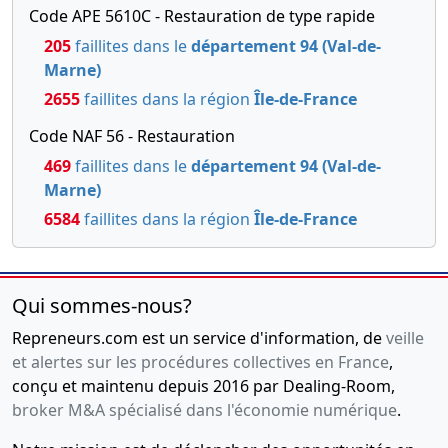
générale
Code APE 5610C - Restauration de type rapide
extraordinaire,
205
faillites dans le
département 94 (Val-de-
Statuts
Marne)
mis à jour
2655
faillites dans la région
Île-de-France
Ancien
siège social
Code NAF 56 - Restauration
: Avenue
469
faillites dans le
département 94 (Val-de-
Robert
Marne)
Schumann -
Parc
6584
faillites dans la région
Île-de-France
Tertiaire
Silic - BP
30116 -
94513
Qui sommes-nous?
RUNGIS
Repreneurs.com est un service d'information, de
CEDEX ,
veille
et alertes sur les procédures collectives en France
,
06-
Procès-
conçu et maintenu depuis 2016 par Dealing-Room,
07-
verbal
broker M&A spécialisé dans l'économie numérique
.
2009
d'assemblée
générale