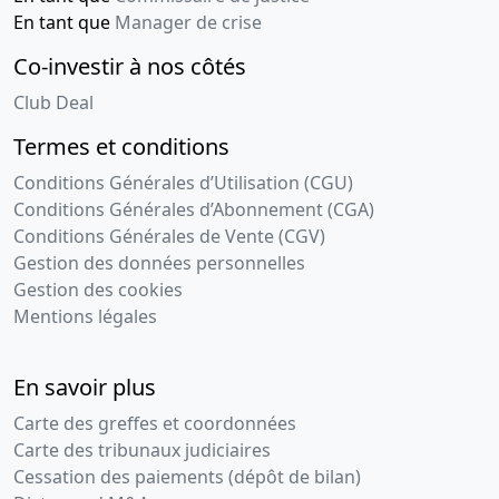
En tant que
Manager de crise
08-
Acte sous
02-
seing
Co-investir à nos côtés
2001
privé,
Club Deal
Statuts
mis à jour
Termes et conditions
Cession de
Conditions Générales d’Utilisation (CGU)
parts ,
Modification(s)
Conditions Générales d’Abonnement (CGA)
statutaire(s)
Conditions Générales de Vente (CGV)
Gestion des données personnelles
13-
Procès-
Gestion des cookies
01-
verbal
Mentions légales
2000
d'assemblée
générale
extraordinaire,
En savoir plus
Statuts
Carte des greffes et coordonnées
mis à jour
Carte des tribunaux judiciaires
A RUNGIS
Cessation des paiements (dépôt de bilan)
94150 4 RUE