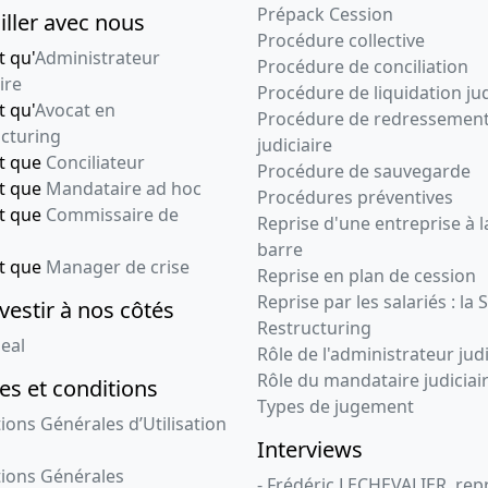
Prépack Cession
iller avec nous
Procédure collective
t qu'
Administrateur
Procédure de conciliation
ire
Procédure de liquidation jud
t qu'
Avocat en
Procédure de redressemen
cturing
judiciaire
nt que
Conciliateur
Procédure de sauvegarde
nt que
Mandataire ad hoc
Procédures préventives
nt que
Commissaire de
Reprise d'une entreprise à l
barre
nt que
Manager de crise
Reprise en plan de cession
Reprise par les salariés : la 
vestir à nos côtés
Restructuring
eal
Rôle de l'administrateur judi
Rôle du mandataire judiciai
s et conditions
Types de jugement
ions Générales d’Utilisation
Interviews
ions Générales
- Frédéric LECHEVALIER, re