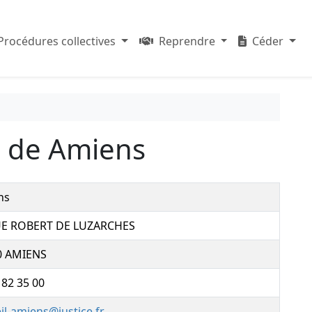
Procédures collectives
Reprendre
Céder
re de Amiens
ns
UE ROBERT DE LUZARCHES
0 AMIENS
 82 35 00
il-amiens@justice.fr