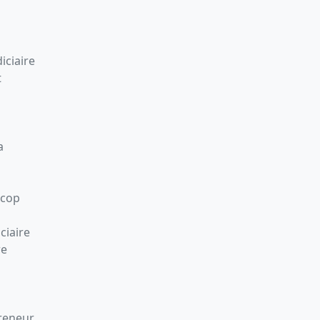
iciaire
t
a
Scop
ciaire
re
preneur