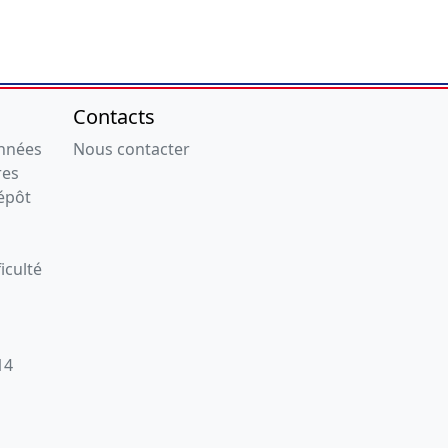
Contacts
onnées
Nous contacter
res
épôt
iculté
14