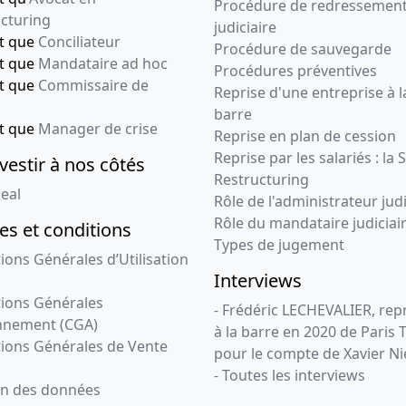
Procédure de redressemen
cturing
judiciaire
nt que
Conciliateur
Procédure de sauvegarde
nt que
Mandataire ad hoc
Procédures préventives
nt que
Commissaire de
Reprise d'une entreprise à l
barre
nt que
Manager de crise
Reprise en plan de cession
Reprise par les salariés : la 
vestir à nos côtés
Restructuring
eal
Rôle de l'administrateur judi
Rôle du mandataire judiciai
s et conditions
Types de jugement
ions Générales d’Utilisation
Interviews
ions Générales
- Frédéric LECHEVALIER, re
nnement (CGA)
à la barre en 2020 de Paris 
ions Générales de Vente
pour le compte de Xavier Ni
- Toutes les interviews
on des données