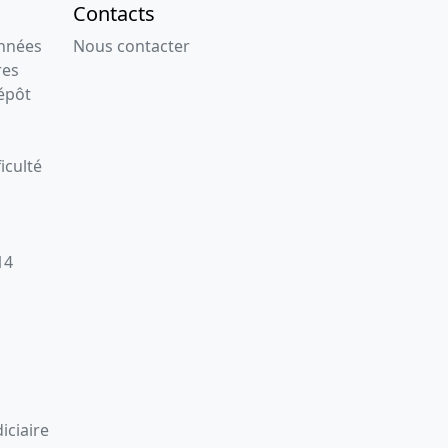
Contacts
onnées
Nous contacter
res
épôt
iculté
14
iciaire