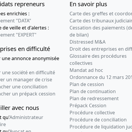
idats repreneurs
En savoir plus
s enrichies :
Carte des greffes et coord
ement "DATA"
Carte des tribunaux judiciai
 de veille et d'alertes :
Cessation des paiements (d
ement "EXPERT"
de bilan)
Distressed M&A
prises en difficulté
Droit des entreprises en diff
Glossaire des procédures
r une annonce anonymisée
collectives
Mandat ad hoc
 une société en difficulté
Ordonnance du 12 mars 20
ver un manager de crise
Plan de cession
cher une conciliation
Plan de continuation
ncher un prépack cession
Plan de redressement
Prépack Cession
iller avec nous
Procédure collective
t qu'
Administrateur
Procédure de conciliation
ire
Procédure de liquidation jud
t qu'
Avocat en