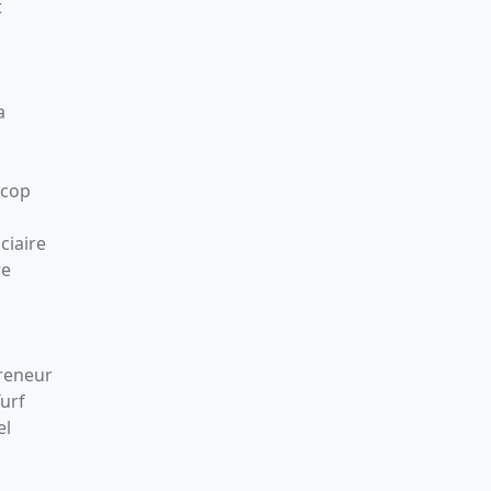
t
a
Scop
ciaire
re
preneur
Turf
el