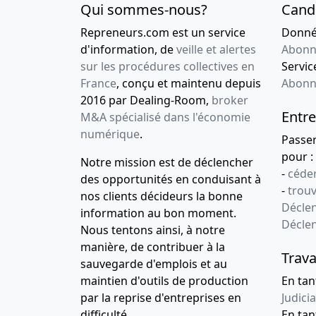
Qui sommes-nous?
Cand
Repreneurs.com est un service
Donnée
d'information, de
veille et alertes
Abonn
sur les procédures collectives en
Service
France
, conçu et maintenu depuis
Abonn
2016 par Dealing-Room,
broker
Entre
M&A spécialisé dans l'économie
numérique
.
Passe
pour :
Notre mission est de déclencher
-
céder
des opportunités en conduisant à
-
trou
nos clients décideurs la bonne
Déclen
information au bon moment.
Décle
Nous tentons ainsi, à notre
manière, de contribuer à la
Trava
sauvegarde d'emplois et au
maintien d'outils de production
En tan
par la reprise d'entreprises en
Judicia
difficulté.
En tan