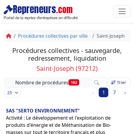
Repreneurs
.com
Portail de la reprise d'entreprises en difficulté
Procédures collectives par ville
Saint-Joseph
Procédures collectives - sauvegarde,
redressement, liquidation
Saint-Joseph (97212)
Affinez votre reche
Nombre de procédures
Trier
162
‹
1
7
›
SAS "SERTO ENVIRONNEMENT"
Activité : Le développement et l'exploitation de
produits d'énergie et de Méthanisation de Bio-
masses sur tout le territoire français et plus